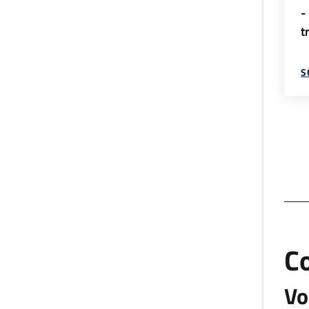
-
t
S
C
Vo