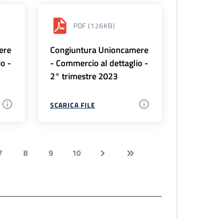
PDF
(126KB)
ere
Congiuntura Unioncamere
io -
- Commercio al dettaglio -
2° trimestre 2023
SCARICA FILE
7
8
9
10