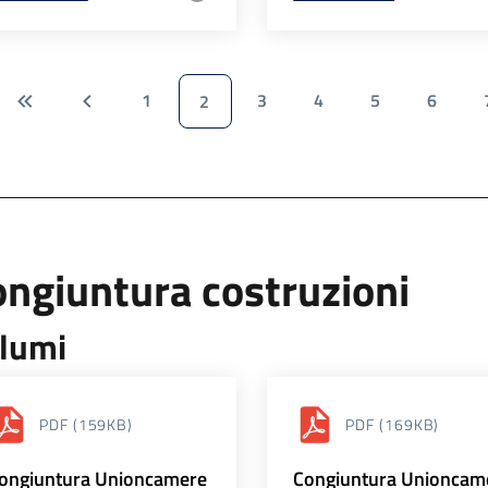
1
3
4
5
6
2
ngiuntura costruzioni
lumi
PDF
(159KB)
PDF
(169KB)
ongiuntura Unioncamere
Congiuntura Unioncam