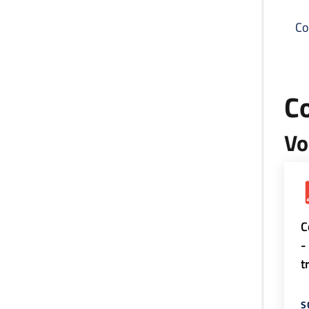
Co
C
Vo
C
-
t
S