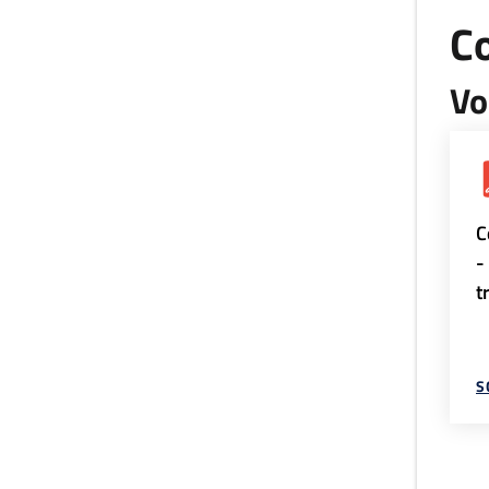
Co
Vo
C
-
t
S