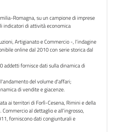
 Emilia-Romagna, su un campione di imprese
i indicatori di attività economica
truzioni, Artigianato e Commercio -, l’indagine
onibile online dal 2010 con serie storica dal
0 addetti fornisce dati sulla dinamica di
ull'andamento del volume d'affari;
inamica di vendite e giacenze.
 ai territori di Forlì-Cesena, Rimini e della
e. Commercio al dettaglio e all’ingrosso,
2011, forniscono dati congiunturali e