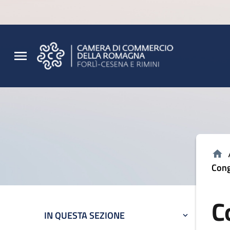
Vai al contenuto principale
Vai al footer
Cong
C
IN QUESTA SEZIONE