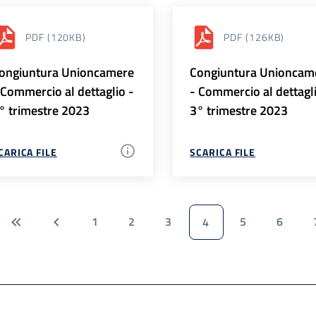
PDF
(120KB)
PDF
(126KB)
ongiuntura Unioncamere
Congiuntura Unioncam
 Commercio al dettaglio -
- Commercio al dettagl
° trimestre 2023
3° trimestre 2023
CARICA FILE
SCARICA FILE
1
2
3
5
6
4