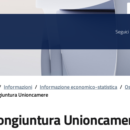
Seguici
/
Informazioni
/
Informazione economico-statistica
/
Os
iuntura Unioncamere
ongiuntura Unioncame