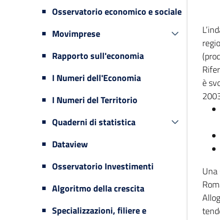
Osservatorio economico e sociale
L’in
Movimprese
regi
Rapporto sull'economia
(prod
Rifer
I Numeri dell'Economia
è svo
2003
I Numeri del Territorio
Quaderni di statistica
Dataview
Osservatorio Investimenti
Una 
Romag
Algoritmo della crescita
Allog
Specializzazioni, filiere e
tende