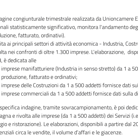
dagine congiunturale trimestrale realizzata da Unioncamere
onali statisticamente significativo, monitora l'andamento degl
uzione, fatturato, ordinativi).
ita ai principali settori di attività economica - Industria, Cos
lta nei confronti di oltre 1.300 imprese. L'elaborazione, disp
, è dedicata alle
imprese manifatturiere (Industria in senso stretto) da 1 a 50
produzione, fatturato e ordinativi;
imprese delle Costruzioni da 1 a 500 addetti fornisce dati s
imprese commerciali da 1 a 500 addetti fornisce dati sulla d
specifica indagine, tramite sovracampionamento, è poi dedicata
na e rivolta alle imprese (da 1 a 500 addetti) dei Servizi (i.
gio e ristorazione). Le elaborazioni, disponibili a partire dal 
nziali circa le vendite, il volume d’affari e le giacenze.