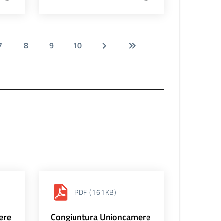
7
8
9
10
PDF
(161KB)
ere
Congiuntura Unioncamere