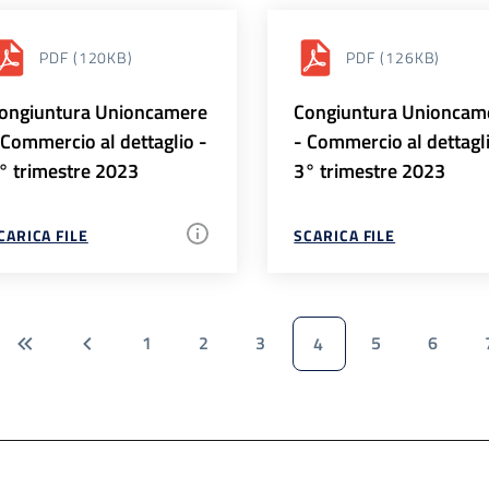
PDF
(120KB)
PDF
(126KB)
ongiuntura Unioncamere
Congiuntura Unioncam
 Commercio al dettaglio -
- Commercio al dettagl
° trimestre 2023
3° trimestre 2023
CARICA FILE
SCARICA FILE
1
2
3
5
6
4