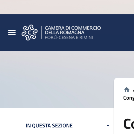
Vai al contenuto principale
Vai al footer
Cong
C
IN QUESTA SEZIONE