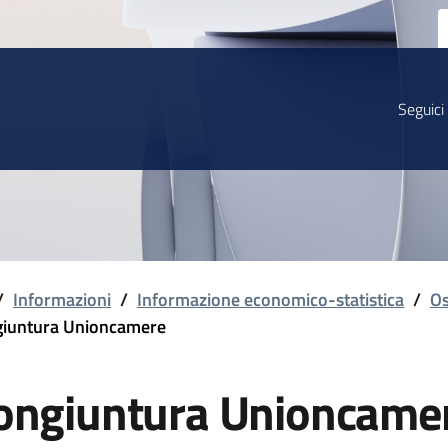
Seguici
/
Informazioni
/
Informazione economico-statistica
/
Os
iuntura Unioncamere
ongiuntura Unioncame