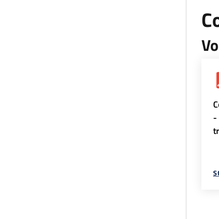
Co
Vo
C
-
t
S