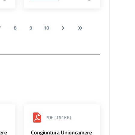
7
8
9
10
PDF
(161KB)
ere
Congiuntura Unioncamere