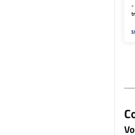
-
t
S
C
Vo