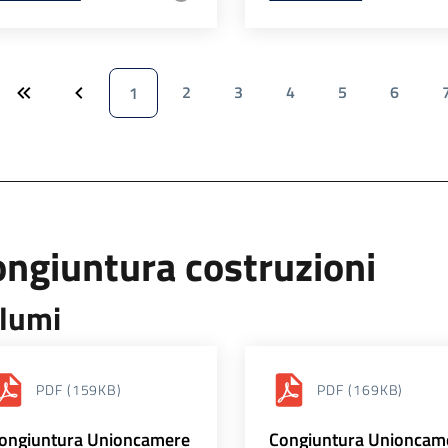
2
3
4
5
6
1
ngiuntura costruzioni
lumi
PDF
(159KB)
PDF
(169KB)
ongiuntura Unioncamere
Congiuntura Unioncam