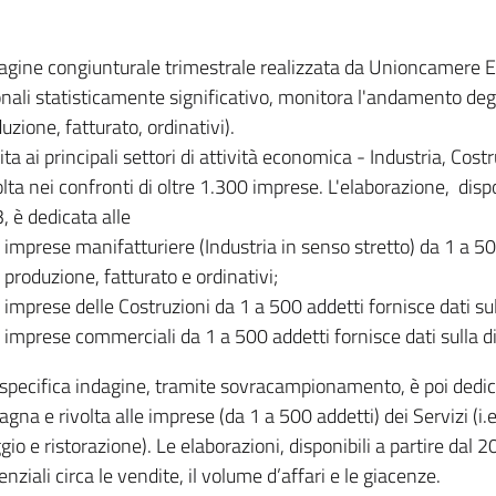
dagine congiunturale trimestrale realizzata da Unioncamere
onali statisticamente significativo, monitora l'andamento degl
uzione, fatturato, ordinativi).
ita ai principali settori di attività economica - Industria, Cos
lta nei confronti di oltre 1.300 imprese. L'elaborazione, disp
, è dedicata alle
imprese manifatturiere (Industria in senso stretto) da 1 a 50
produzione, fatturato e ordinativi;
imprese delle Costruzioni da 1 a 500 addetti fornisce dati s
imprese commerciali da 1 a 500 addetti fornisce dati sulla d
specifica indagine, tramite sovracampionamento, è poi dedicata
na e rivolta alle imprese (da 1 a 500 addetti) dei Servizi (i.
gio e ristorazione). Le elaborazioni, disponibili a partire dal 
nziali circa le vendite, il volume d’affari e le giacenze.