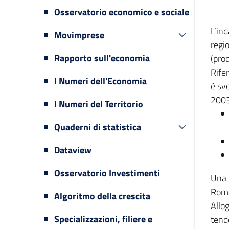
Osservatorio economico e sociale
L’in
Movimprese
regi
Rapporto sull'economia
(prod
Rifer
I Numeri dell'Economia
è svo
2003
I Numeri del Territorio
Quaderni di statistica
Dataview
Osservatorio Investimenti
Una 
Romag
Algoritmo della crescita
Allog
Specializzazioni, filiere e
tende