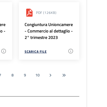
PDF
(126KB)
ere
Congiuntura Unioncamere
io -
- Commercio al dettaglio -
2° trimestre 2023
SCARICA FILE
7
8
9
10