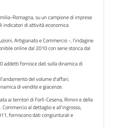
 Emilia-Romagna, su un campione di imprese
i indicatori di attività economica
truzioni, Artigianato e Commercio -, l’indagine
onibile online dal 2010 con serie storica dal
0 addetti fornisce dati sulla dinamica di
ull'andamento del volume d'affari;
inamica di vendite e giacenze.
 ai territori di Forlì-Cesena, Rimini e della
e. Commercio al dettaglio e all’ingrosso,
2011, forniscono dati congiunturali e