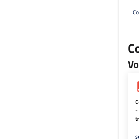
Co
C
Vo
C
-
t
S