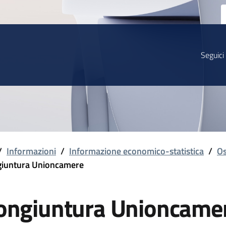
Seguici
/
Informazioni
/
Informazione economico-statistica
/
Os
iuntura Unioncamere
ongiuntura Unioncame