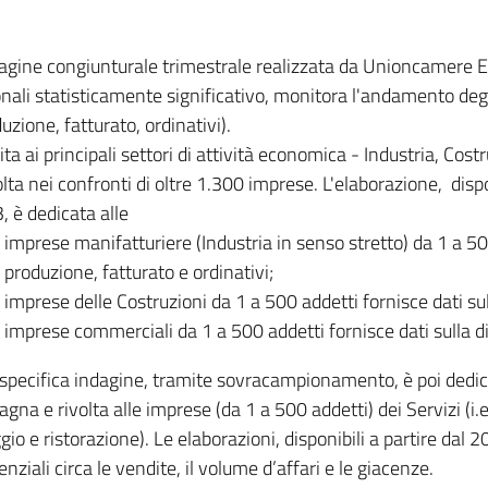
dagine congiunturale trimestrale realizzata da Unioncamere
onali statisticamente significativo, monitora l'andamento degl
uzione, fatturato, ordinativi).
ita ai principali settori di attività economica - Industria, Cos
lta nei confronti di oltre 1.300 imprese. L'elaborazione, disp
, è dedicata alle
imprese manifatturiere (Industria in senso stretto) da 1 a 50
produzione, fatturato e ordinativi;
imprese delle Costruzioni da 1 a 500 addetti fornisce dati s
imprese commerciali da 1 a 500 addetti fornisce dati sulla d
specifica indagine, tramite sovracampionamento, è poi dedicata
na e rivolta alle imprese (da 1 a 500 addetti) dei Servizi (i.
gio e ristorazione). Le elaborazioni, disponibili a partire dal 
nziali circa le vendite, il volume d’affari e le giacenze.