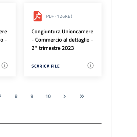
PDF
(126KB)
ere
Congiuntura Unioncamere
io -
- Commercio al dettaglio -
2° trimestre 2023
SCARICA FILE
7
8
9
10