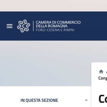
Vai al contenuto principale
Vai al footer
Cong
C
IN QUESTA SEZIONE