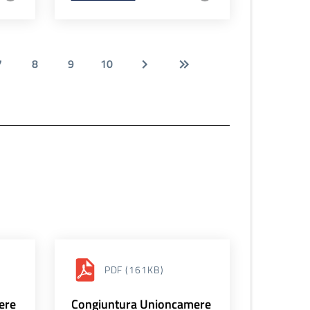
7
8
9
10
PDF
(161KB)
ere
Congiuntura Unioncamere