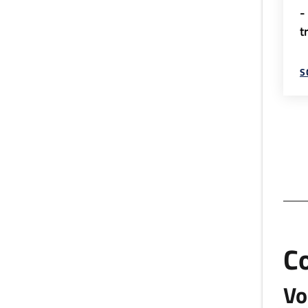
-
t
S
C
Vo