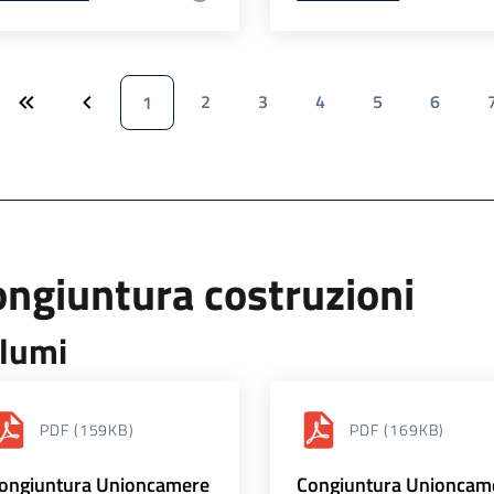
2
3
4
5
6
1
ngiuntura costruzioni
lumi
PDF
(159KB)
PDF
(169KB)
ongiuntura Unioncamere
Congiuntura Unioncam