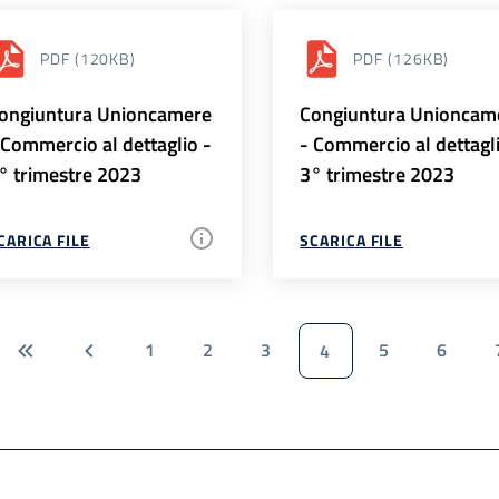
PDF
(120KB)
PDF
(126KB)
ongiuntura Unioncamere
Congiuntura Unioncam
 Commercio al dettaglio -
- Commercio al dettagl
° trimestre 2023
3° trimestre 2023
CARICA FILE
SCARICA FILE
1
2
3
5
6
4