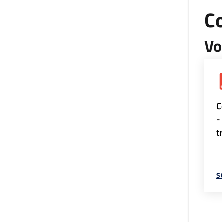
Co
Vo
C
-
t
S