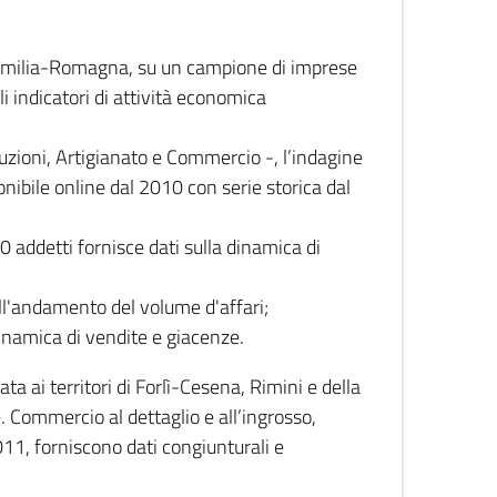
 Emilia-Romagna, su un campione di imprese
i indicatori di attività economica
truzioni, Artigianato e Commercio -, l’indagine
onibile online dal 2010 con serie storica dal
0 addetti fornisce dati sulla dinamica di
ull'andamento del volume d'affari;
inamica di vendite e giacenze.
 ai territori di Forlì-Cesena, Rimini e della
e. Commercio al dettaglio e all’ingrosso,
2011, forniscono dati congiunturali e