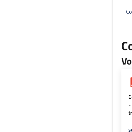
Co
C
Vo
C
-
t
S