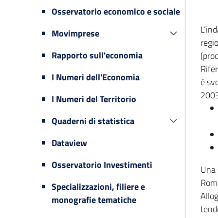
Osservatorio economico e sociale
L’in
Movimprese
regi
Rapporto sull'economia
(prod
Rifer
I Numeri dell'Economia
è svo
2003
I Numeri del Territorio
Quaderni di statistica
Dataview
Osservatorio Investimenti
Una 
Romag
Specializzazioni, filiere e
Allog
monografie tematiche
tende