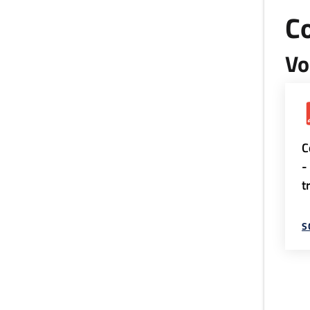
Co
Vo
C
-
t
S