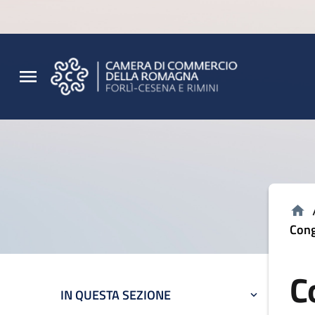
Vai al contenuto principale
Vai al footer
Cong
C
IN QUESTA SEZIONE