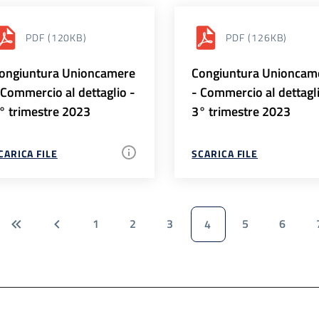
PDF
(120KB)
PDF
(126KB)
ongiuntura Unioncamere
Congiuntura Unioncam
 Commercio al dettaglio -
- Commercio al dettagl
° trimestre 2023
3° trimestre 2023
CARICA FILE
SCARICA FILE
1
2
3
5
6
4