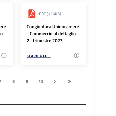
PDF
(126KB)
ere
Congiuntura Unioncamere
io -
- Commercio al dettaglio -
2° trimestre 2023
SCARICA FILE
7
8
9
10