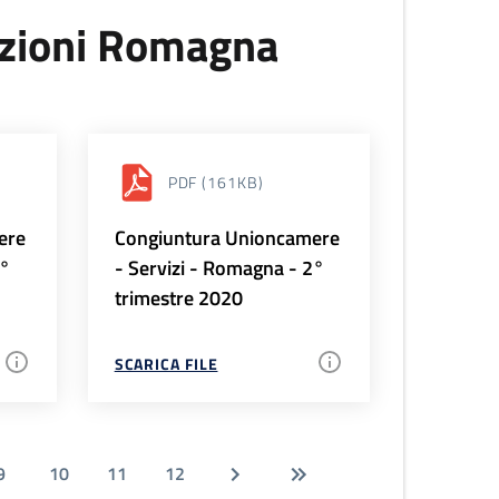
uzioni Romagna
PDF
(161KB)
ere
Congiuntura Unioncamere
3°
- Servizi - Romagna - 2°
trimestre 2020
SCARICA FILE
9
10
11
12