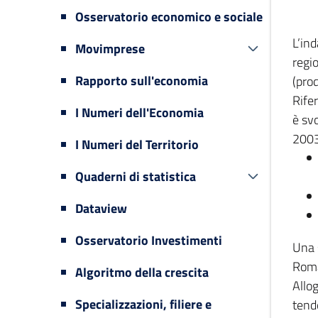
Osservatorio economico e sociale
L’in
Movimprese
regi
Rapporto sull'economia
(prod
Rifer
I Numeri dell'Economia
è svo
2003
I Numeri del Territorio
Quaderni di statistica
Dataview
Osservatorio Investimenti
Una 
Romag
Algoritmo della crescita
Allog
Specializzazioni, filiere e
tende