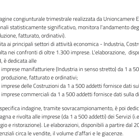
dagine congiunturale trimestrale realizzata da Unioncamere
onali statisticamente significativo, monitora l'andamento degl
uzione, fatturato, ordinativi).
ita ai principali settori di attività economica - Industria, Cos
lta nei confronti di oltre 1.300 imprese. L'elaborazione, disp
, è dedicata alle
imprese manifatturiere (Industria in senso stretto) da 1 a 50
produzione, fatturato e ordinativi;
imprese delle Costruzioni da 1 a 500 addetti fornisce dati s
imprese commerciali da 1 a 500 addetti fornisce dati sulla d
specifica indagine, tramite sovracampionamento, è poi dedicata
na e rivolta alle imprese (da 1 a 500 addetti) dei Servizi (i.
gio e ristorazione). Le elaborazioni, disponibili a partire dal 
nziali circa le vendite, il volume d’affari e le giacenze.