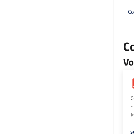
Co
C
Vo
C
-
t
S