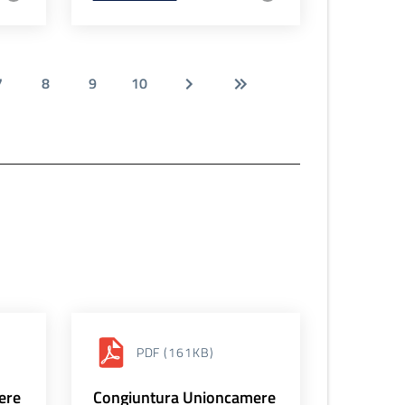
7
8
9
10
PDF
(161KB)
ere
Congiuntura Unioncamere