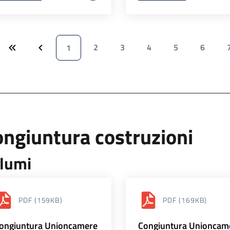
2
3
4
5
6
1
ngiuntura costruzioni
lumi
PDF
(159KB)
PDF
(169KB)
ongiuntura Unioncamere
Congiuntura Unioncam