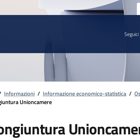
Seguici
/
Informazioni
/
Informazione economico-statistica
/
Os
iuntura Unioncamere
ongiuntura Unioncame