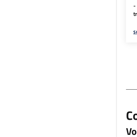
-
t
S
C
Vo