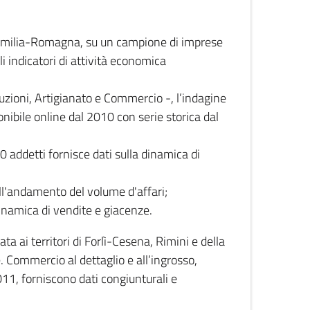
 Emilia-Romagna, su un campione di imprese
i indicatori di attività economica
truzioni, Artigianato e Commercio -, l’indagine
onibile online dal 2010 con serie storica dal
0 addetti fornisce dati sulla dinamica di
ull'andamento del volume d'affari;
inamica di vendite e giacenze.
 ai territori di Forlì-Cesena, Rimini e della
e. Commercio al dettaglio e all’ingrosso,
2011, forniscono dati congiunturali e