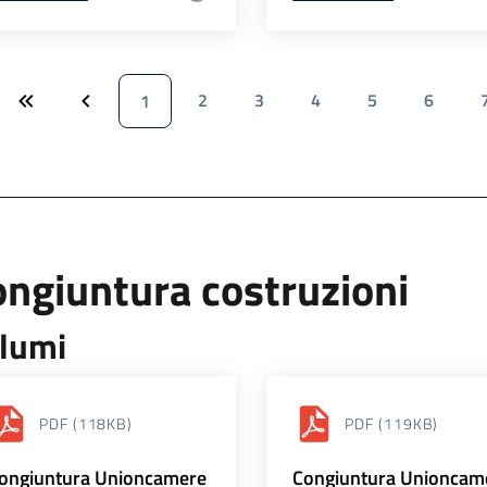
2
3
4
5
6
1
ngiuntura costruzioni
lumi
PDF
(118KB)
PDF
(119KB)
ongiuntura Unioncamere
Congiuntura Unioncam