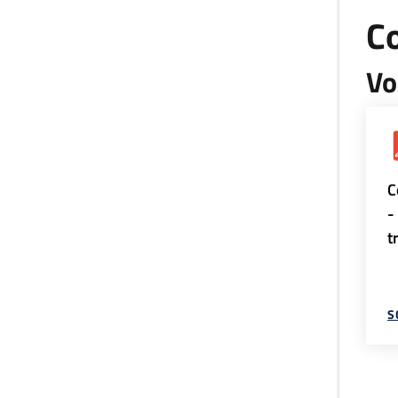
Co
Vo
C
-
t
S