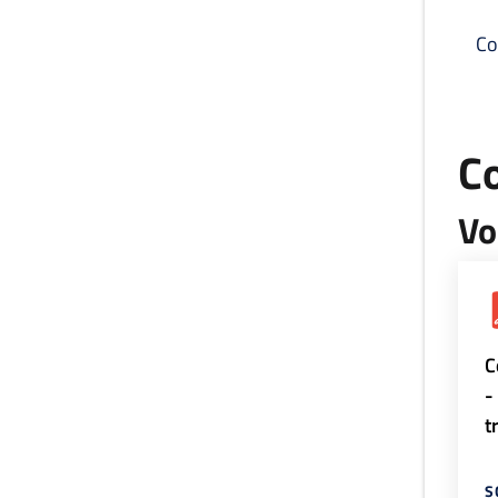
Co
C
Vo
C
-
t
S