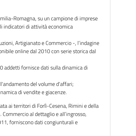
 Emilia-Romagna, su un campione di imprese
i indicatori di attività economica
truzioni, Artigianato e Commercio -, l’indagine
onibile online dal 2010 con serie storica dal
0 addetti fornisce dati sulla dinamica di
ull'andamento del volume d'affari;
inamica di vendite e giacenze.
 ai territori di Forlì-Cesena, Rimini e della
e. Commercio al dettaglio e all’ingrosso,
2011, forniscono dati congiunturali e