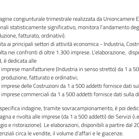
dagine congiunturale trimestrale realizzata da Unioncamere
onali statisticamente significativo, monitora l'andamento degl
uzione, fatturato, ordinativi).
ita ai principali settori di attività economica - Industria, Cos
lta nei confronti di oltre 1.300 imprese. L'elaborazione, disp
, è dedicata alle
imprese manifatturiere (Industria in senso stretto) da 1 a 50
produzione, fatturato e ordinativi;
imprese delle Costruzioni da 1 a 500 addetti fornisce dati s
imprese commerciali da 1 a 500 addetti fornisce dati sulla d
specifica indagine, tramite sovracampionamento, è poi dedicata
na e rivolta alle imprese (da 1 a 500 addetti) dei Servizi (i.
gio e ristorazione). Le elaborazioni, disponibili a partire dal 
nziali circa le vendite, il volume d’affari e le giacenze.