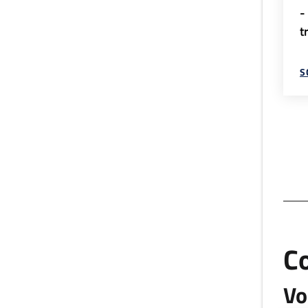
-
t
S
C
Vo