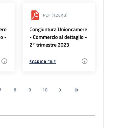
PDF
(126KB)
ere
Congiuntura Unioncamere
io -
- Commercio al dettaglio -
2° trimestre 2023
SCARICA FILE
7
8
9
10