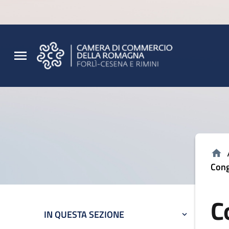
Vai al contenuto principale
Vai al footer
Cong
C
IN QUESTA SEZIONE