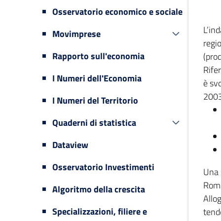
Osservatorio economico e sociale
L’in
Movimprese
regi
Rapporto sull'economia
(prod
Rifer
I Numeri dell'Economia
è svo
2003
I Numeri del Territorio
Quaderni di statistica
Dataview
Osservatorio Investimenti
Una 
Romag
Algoritmo della crescita
Allog
Specializzazioni, filiere e
tende