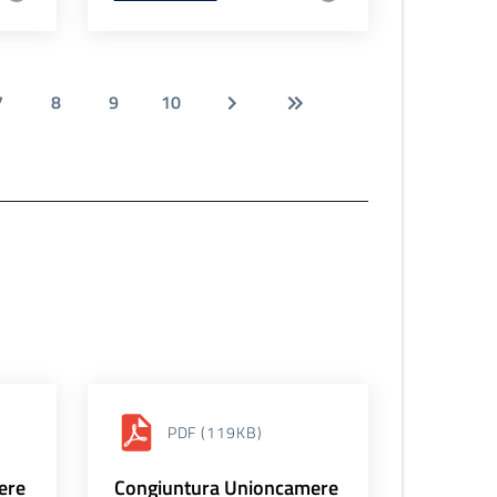
7
8
9
10
PDF
(119KB)
ere
Congiuntura Unioncamere