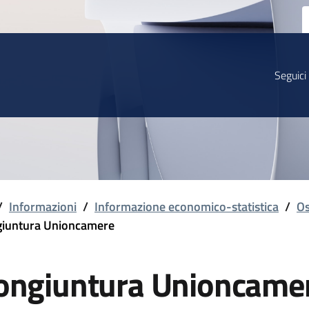
Seguici
/
Informazioni
/
Informazione economico-statistica
/
Os
iuntura Unioncamere
ongiuntura Unioncame