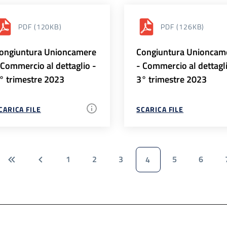
PDF
(120KB)
PDF
(126KB)
ongiuntura Unioncamere
Congiuntura Unioncam
 Commercio al dettaglio -
- Commercio al dettagl
° trimestre 2023
3° trimestre 2023
CARICA FILE
SCARICA FILE
1
2
3
5
6
4