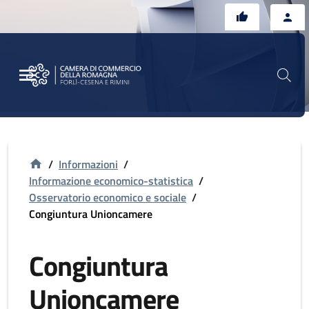
Vai al contenuto principale
Vai al footer
/
Informazioni
/
Informazione economico-statistica
/
Osservatorio economico e sociale
/
Congiuntura Unioncamere
Congiuntura
Unioncamere