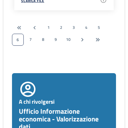
SCARICA FILE
1
2
3
4
5
7
8
9
10
6
A chi rivolgersi
Ufficio Informazione
economica - Valorizzazione
dati