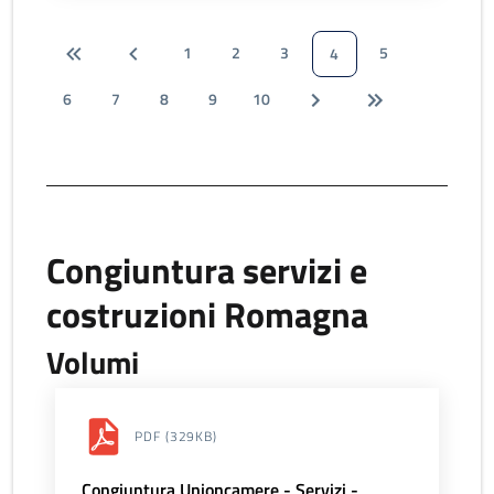
1
2
3
5
4
6
7
8
9
10
Congiuntura servizi e
costruzioni Romagna
Volumi
PDF
(329KB)
Congiuntura Unioncamere - Servizi -