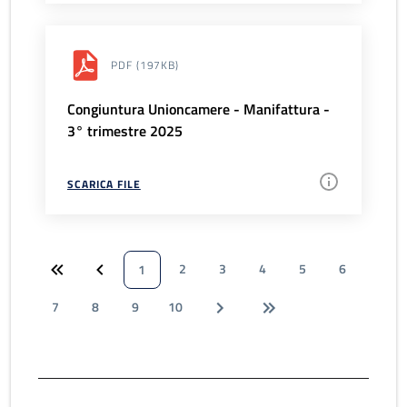
PDF
(197KB)
Congiuntura Unioncamere - Manifattura -
3° trimestre 2025
SCARICA FILE
2
3
4
5
6
1
7
8
9
10