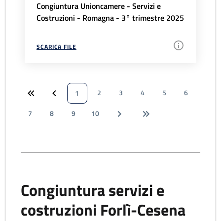
Congiuntura Unioncamere - Servizi e
Costruzioni - Romagna - 3° trimestre 2025
SCARICA FILE
2
3
4
5
6
1
7
8
9
10
Congiuntura servizi e
costruzioni Forlì-Cesena