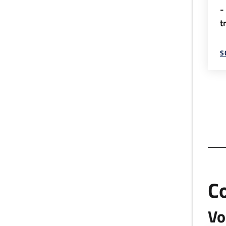
-
t
S
C
Vo