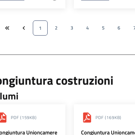
2
3
4
5
6
1
ngiuntura costruzioni
lumi
PDF
(159KB)
PDF
(169KB)
ongiuntura Unioncamere
Congiuntura Unioncam