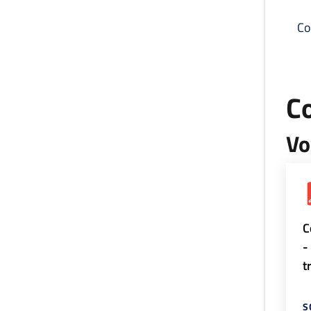
Co
C
Vo
C
-
t
S