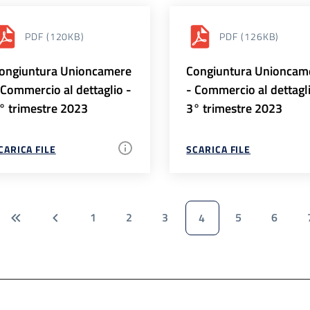
PDF
(120KB)
PDF
(126KB)
ongiuntura Unioncamere
Congiuntura Unioncam
 Commercio al dettaglio -
- Commercio al dettagl
° trimestre 2023
3° trimestre 2023
CARICA FILE
SCARICA FILE
1
2
3
5
6
4