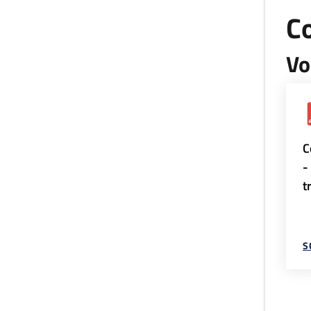
Co
Vo
C
-
t
S