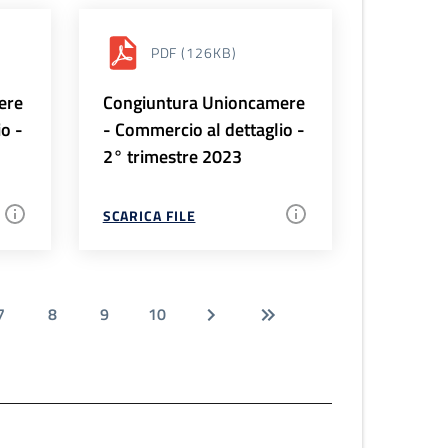
PDF
(126KB)
ere
Congiuntura Unioncamere
io -
- Commercio al dettaglio -
2° trimestre 2023
SCARICA FILE
7
8
9
10