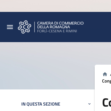
Vai al contenuto principale
Vai al footer
Cong
C
IN QUESTA SEZIONE