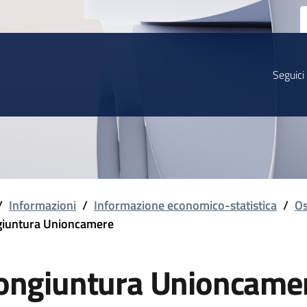
Seguici
/
Informazioni
/
Informazione economico-statistica
/
Os
iuntura Unioncamere
ongiuntura Unioncame