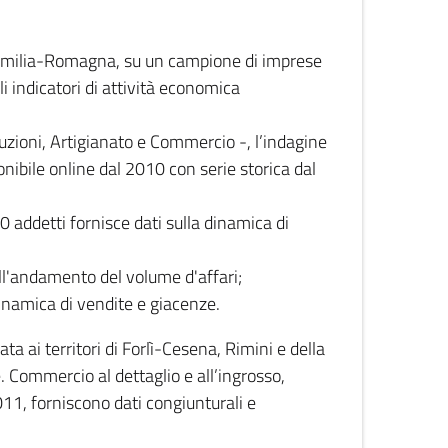
 Emilia-Romagna, su un campione di imprese
i indicatori di attività economica
truzioni, Artigianato e Commercio -, l’indagine
onibile online dal 2010 con serie storica dal
0 addetti fornisce dati sulla dinamica di
ull'andamento del volume d'affari;
inamica di vendite e giacenze.
 ai territori di Forlì-Cesena, Rimini e della
e. Commercio al dettaglio e all’ingrosso,
2011, forniscono dati congiunturali e