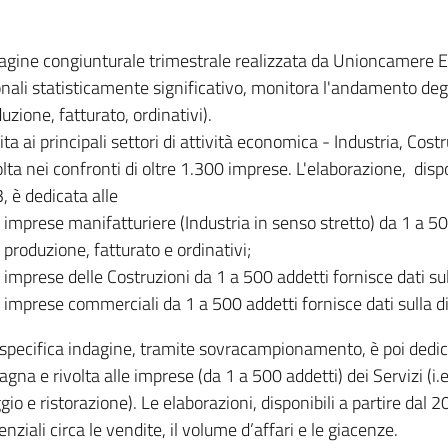
dagine congiunturale trimestrale realizzata da Unioncamere
onali statisticamente significativo, monitora l'andamento degl
uzione, fatturato, ordinativi).
ita ai principali settori di attività economica - Industria, Cos
lta nei confronti di oltre 1.300 imprese. L'elaborazione, disp
, è dedicata alle
imprese manifatturiere (Industria in senso stretto) da 1 a 50
produzione, fatturato e ordinativi;
imprese delle Costruzioni da 1 a 500 addetti fornisce dati s
imprese commerciali da 1 a 500 addetti fornisce dati sulla d
specifica indagine, tramite sovracampionamento, è poi dedicata
na e rivolta alle imprese (da 1 a 500 addetti) dei Servizi (i.
gio e ristorazione). Le elaborazioni, disponibili a partire dal 
nziali circa le vendite, il volume d’affari e le giacenze.