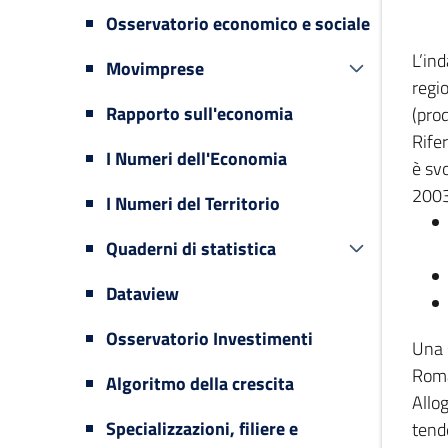
Osservatorio economico e sociale
L’in
Movimprese
regi
Rapporto sull'economia
(prod
Rifer
I Numeri dell'Economia
è svo
2003
I Numeri del Territorio
Quaderni di statistica
Dataview
Osservatorio Investimenti
Una 
Romag
Algoritmo della crescita
Allog
Specializzazioni, filiere e
tende