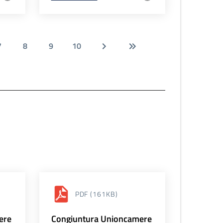
7
8
9
10
PDF
(161KB)
ere
Congiuntura Unioncamere