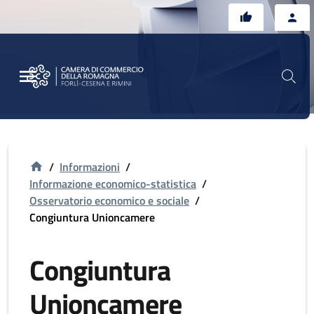
Vai al contenuto principale
Vai al footer
/
Informazioni
/
Informazione economico-statistica
/
Osservatorio economico e sociale
/
Congiuntura Unioncamere
Congiuntura
Unioncamere