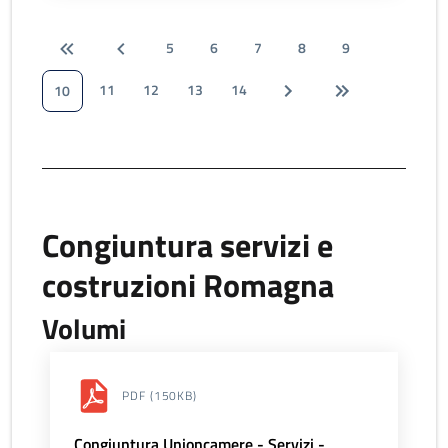
5
6
7
8
9
11
12
13
14
10
Congiuntura servizi e
costruzioni Romagna
Volumi
PDF
(150KB)
Congiuntura Unioncamere - Servizi -