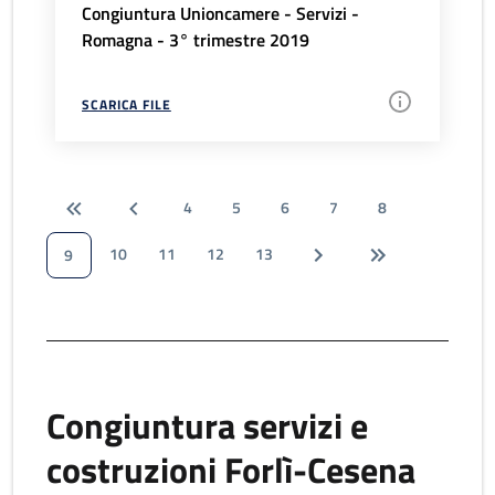
Congiuntura Unioncamere - Servizi -
Romagna - 3° trimestre 2019
SCARICA FILE
4
5
6
7
8
10
11
12
13
9
Congiuntura servizi e
costruzioni Forlì-Cesena