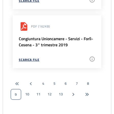
SCARICA FILE
PDF
(162KB)
Congiuntura Unioncamere - Servizi - Forlì-
Cesena - 3° trimestre 2019
SCARICA FILE
4
5
6
7
8
10
11
12
13
9