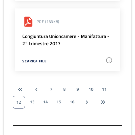
PDF
(133KB)
Congiuntura Unioncamere - Manifattura -
2° trimestre 2017
SCARICA FILE
7
8
9
10
11
13
14
15
16
12