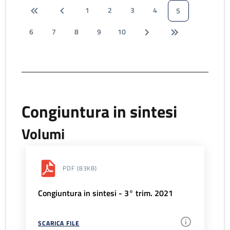
1
2
3
4
5
6
7
8
9
10
Congiuntura in sintesi
Volumi
PDF
(83KB)
Congiuntura in sintesi - 3° trim. 2021
SCARICA FILE