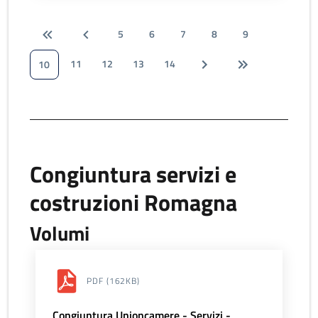
5
6
7
8
9
11
12
13
14
10
Congiuntura servizi e
costruzioni Romagna
Volumi
PDF
(162KB)
Congiuntura Unioncamere - Servizi -