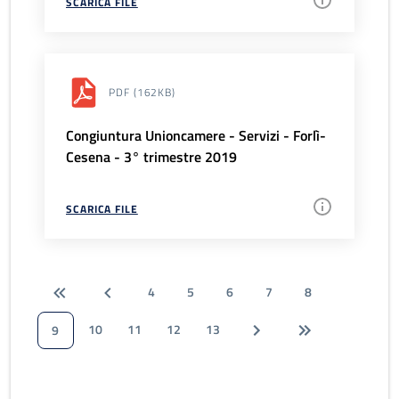
SCARICA FILE
PDF
(162KB)
Congiuntura Unioncamere - Servizi - Forlì-
Cesena - 3° trimestre 2019
SCARICA FILE
4
5
6
7
8
10
11
12
13
9