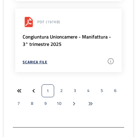
PDF
(197KB)
Congiuntura Unioncamere - Manifattura -
3° trimestre 2025
SCARICA FILE
2
3
4
5
6
1
7
8
9
10