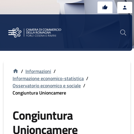
Vai al contenuto principale
Vai al footer
/
Informazioni
/
Informazione economico-statistica
/
Osservatorio economico e sociale
/
Congiuntura Unioncamere
Congiuntura
Unioncamere