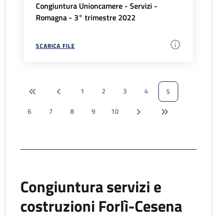
Congiuntura Unioncamere - Servizi -
Romagna - 3° trimestre 2022
SCARICA FILE
1
2
3
4
5
6
7
8
9
10
Congiuntura servizi e
costruzioni Forlì-Cesena