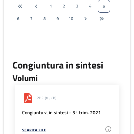
1
2
3
4
5
6
7
8
9
10
Congiuntura in sintesi
Volumi
PDF
(83KB)
Congiuntura in sintesi - 3° trim. 2021
SCARICA FILE