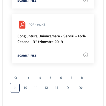
SCARICA FILE
PDF
(162KB)
Congiuntura Unioncamere - Servizi - Forlì-
Cesena - 3° trimestre 2019
SCARICA FILE
4
5
6
7
8
10
11
12
13
9