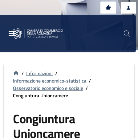
Vai al contenuto principale
Vai al footer
/
Informazioni
/
Informazione economico-statistica
/
Osservatorio economico e sociale
/
Congiuntura Unioncamere
Congiuntura
Unioncamere