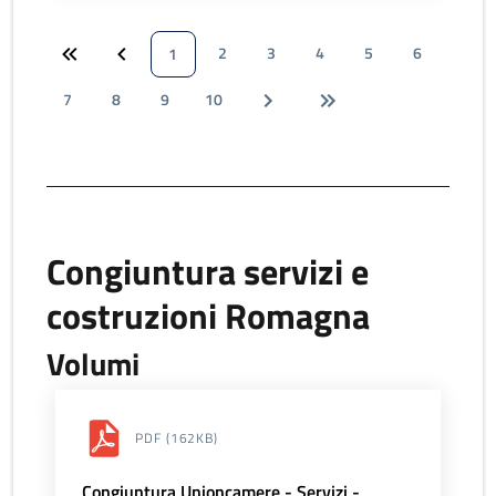
2
3
4
5
6
1
7
8
9
10
Congiuntura servizi e
costruzioni Romagna
Volumi
PDF
(162KB)
Congiuntura Unioncamere - Servizi -