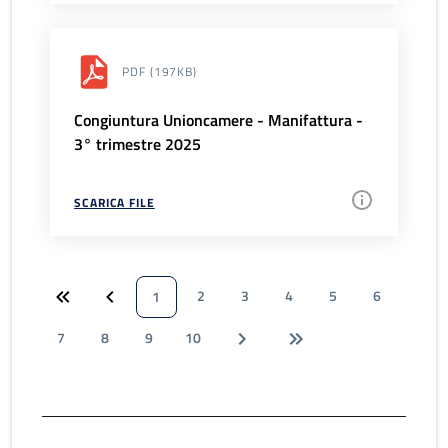
PDF
(197KB)
Congiuntura Unioncamere - Manifattura -
3° trimestre 2025
SCARICA FILE
2
3
4
5
6
1
7
8
9
10