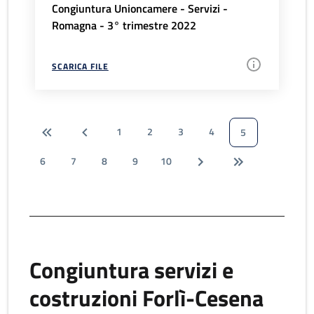
Congiuntura Unioncamere - Servizi -
Romagna - 3° trimestre 2022
SCARICA FILE
1
2
3
4
5
6
7
8
9
10
Congiuntura servizi e
costruzioni Forlì-Cesena