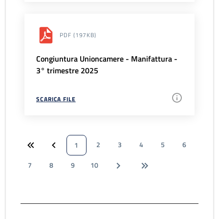
PDF
(197KB)
Congiuntura Unioncamere - Manifattura -
3° trimestre 2025
SCARICA FILE
2
3
4
5
6
1
7
8
9
10