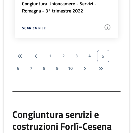
Congiuntura Unioncamere - Servizi -
Romagna - 3° trimestre 2022
SCARICA FILE
1
2
3
4
5
6
7
8
9
10
Congiuntura servizi e
costruzioni Forlì-Cesena