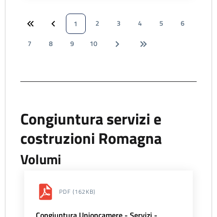
2
3
4
5
6
1
7
8
9
10
Congiuntura servizi e
costruzioni Romagna
Volumi
PDF
(162KB)
Congiuntura Unioncamere - Servizi -