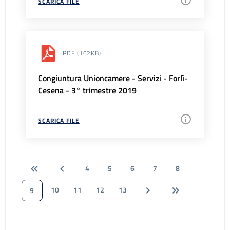
SCARICA FILE
PDF
(162KB)
Congiuntura Unioncamere - Servizi - Forlì-
Cesena - 3° trimestre 2019
SCARICA FILE
4
5
6
7
8
10
11
12
13
9