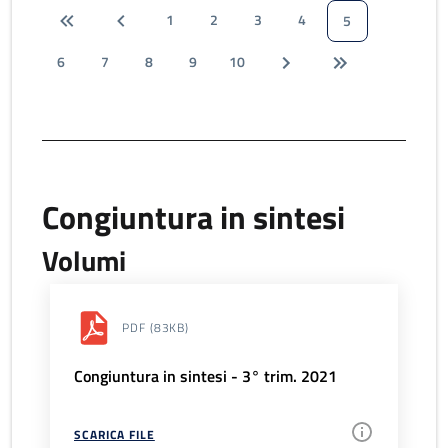
1
2
3
4
5
6
7
8
9
10
Congiuntura in sintesi
Volumi
PDF
(83KB)
Congiuntura in sintesi - 3° trim. 2021
SCARICA FILE