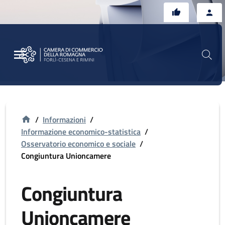
Vai al contenuto principale
Vai al footer
/
Informazioni
/
Informazione economico-statistica
/
Osservatorio economico e sociale
/
Congiuntura Unioncamere
Congiuntura
Unioncamere