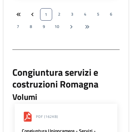
2
3
4
5
6
1
7
8
9
10
Congiuntura servizi e
costruzioni Romagna
Volumi
PDF
(162KB)
Congiuntura Unioncamere - Servizi -