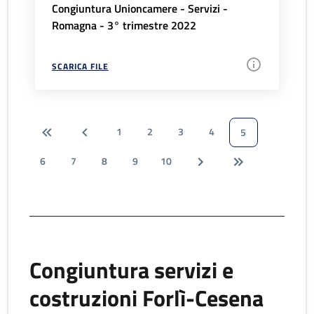
Congiuntura Unioncamere - Servizi -
Romagna - 3° trimestre 2022
SCARICA FILE
1
2
3
4
5
6
7
8
9
10
Congiuntura servizi e
costruzioni Forlì-Cesena