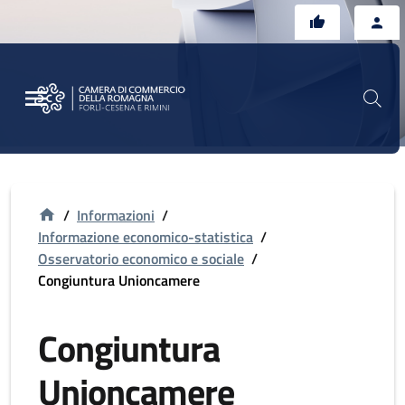
Vai al contenuto principale
Vai al footer
/
Informazioni
/
Informazione economico-statistica
/
Osservatorio economico e sociale
/
Congiuntura Unioncamere
Congiuntura
Unioncamere