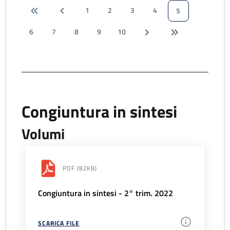
1
2
3
4
5
6
7
8
9
10
Congiuntura in sintesi
Volumi
PDF
(82KB)
Congiuntura in sintesi - 2° trim. 2022
SCARICA FILE