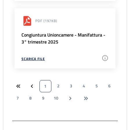
PDF
(197KB)
Congiuntura Unioncamere - Manifattura -
3° trimestre 2025
SCARICA FILE
2
3
4
5
6
1
7
8
9
10