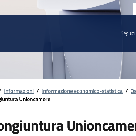
Seguici
/
Informazioni
/
Informazione economico-statistica
/
Os
iuntura Unioncamere
ongiuntura Unioncame