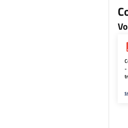
Co
Vo
C
-
t
S