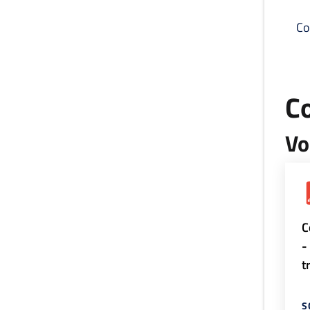
Co
C
Vo
C
-
t
S