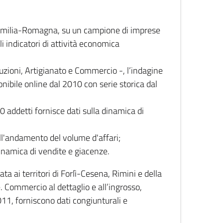
 Emilia-Romagna, su un campione di imprese
i indicatori di attività economica
truzioni, Artigianato e Commercio -, l’indagine
onibile online dal 2010 con serie storica dal
0 addetti fornisce dati sulla dinamica di
ull'andamento del volume d'affari;
inamica di vendite e giacenze.
 ai territori di Forlì-Cesena, Rimini e della
e. Commercio al dettaglio e all’ingrosso,
2011, forniscono dati congiunturali e