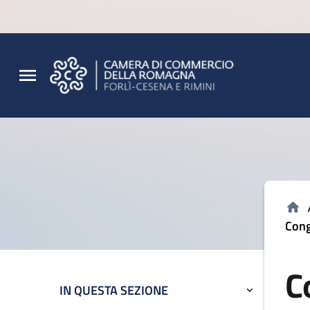
Vai al contenuto principale
Vai al footer
Cong
C
IN QUESTA SEZIONE