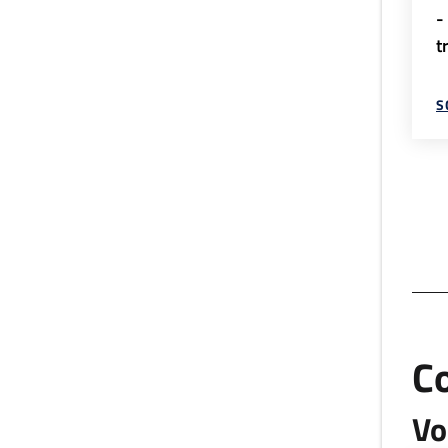
-
t
S
C
Vo