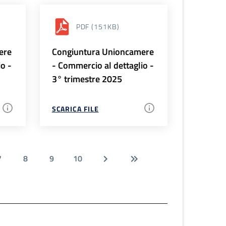
PDF
(151KB)
ere
Congiuntura Unioncamere
io -
- Commercio al dettaglio -
3° trimestre 2025
SCARICA FILE
7
8
9
10