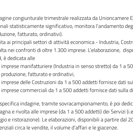
dagine congiunturale trimestrale realizzata da Unioncamere
onali statisticamente significativo, monitora l'andamento degl
uzione, fatturato, ordinativi).
ita ai principali settori di attività economica - Industria, Cos
lta nei confronti di oltre 1.300 imprese. L'elaborazione, disp
, è dedicata alle
imprese manifatturiere (Industria in senso stretto) da 1 a 50
produzione, fatturato e ordinativi;
imprese delle Costruzioni da 1 a 500 addetti fornisce dati s
imprese commerciali da 1 a 500 addetti fornisce dati sulla d
specifica indagine, tramite sovracampionamento, è poi dedicata
na e rivolta alle imprese (da 1 a 500 addetti) dei Servizi (i.
gio e ristorazione). Le elaborazioni, disponibili a partire dal 
nziali circa le vendite, il volume d’affari e le giacenze.