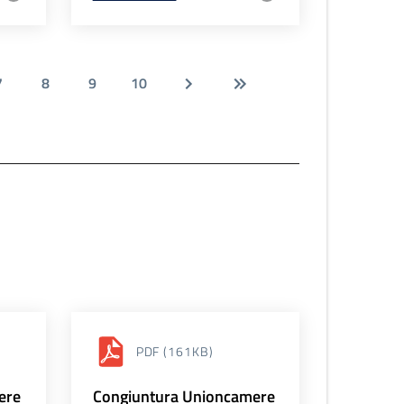
7
8
9
10
PDF
(161KB)
ere
Congiuntura Unioncamere