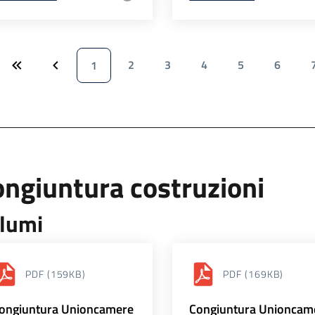
2
3
4
5
6
1
ngiuntura costruzioni
lumi
PDF
(159KB)
PDF
(169KB)
ongiuntura Unioncamere
Congiuntura Unioncam