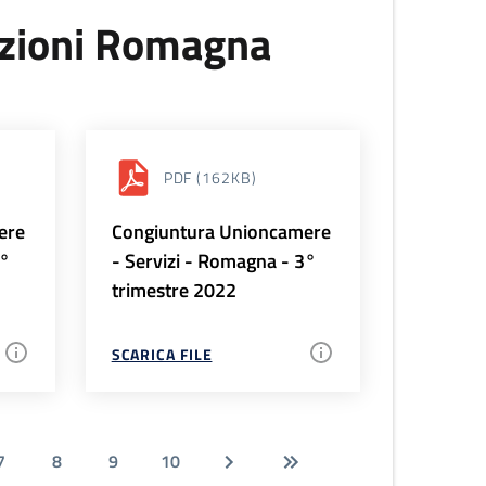
uzioni Romagna
PDF
(162KB)
ere
Congiuntura Unioncamere
4°
- Servizi - Romagna - 3°
trimestre 2022
SCARICA FILE
7
8
9
10