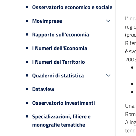
Osservatorio economico e sociale
L’in
Movimprese
regi
Rapporto sull'economia
(prod
Rifer
I Numeri dell'Economia
è svo
2003
I Numeri del Territorio
Quaderni di statistica
Dataview
Osservatorio Investimenti
Una 
Romag
Specializzazioni, filiere e
Allog
monografie tematiche
tende