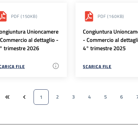
PDF
(150KB)
PDF
(160KB)
ongiuntura Unioncamere
Congiuntura Unioncam
 Commercio al dettaglio -
- Commercio al dettagl
° trimestre 2026
4° trimestre 2025
CARICA FILE
SCARICA FILE
2
3
4
5
6
1