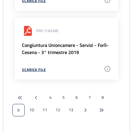
SCARICA FILE
PDF
(162KB)
Congiuntura Unioncamere - Servizi - Forlì-
Cesena - 3° trimestre 2019
SCARICA FILE
4
5
6
7
8
10
11
12
13
9