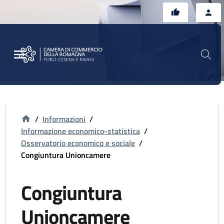
Vai al contenuto principale
Vai al footer
/
Informazioni
/
Informazione economico-statistica
/
Osservatorio economico e sociale
/
Congiuntura Unioncamere
Congiuntura
Unioncamere