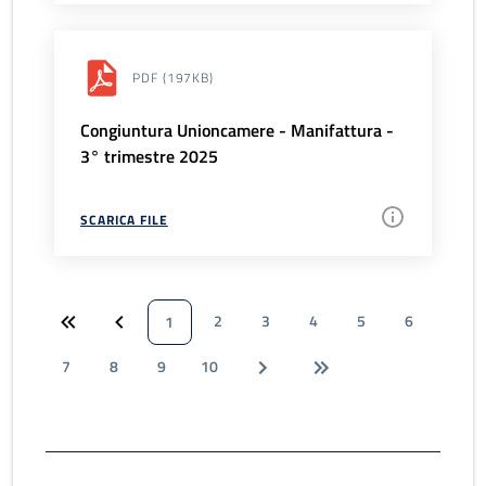
PDF
(197KB)
Congiuntura Unioncamere - Manifattura -
3° trimestre 2025
SCARICA FILE
2
3
4
5
6
1
7
8
9
10