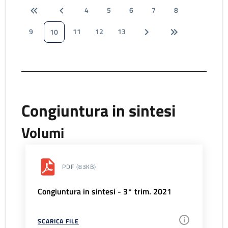
4
5
6
7
8
9
11
12
13
10
Congiuntura in sintesi
Volumi
PDF
(83KB)
Congiuntura in sintesi - 3° trim. 2021
SCARICA FILE