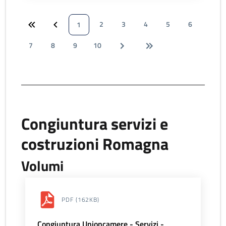
2
3
4
5
6
1
7
8
9
10
Congiuntura servizi e
costruzioni Romagna
Volumi
PDF
(162KB)
Congiuntura Unioncamere - Servizi -