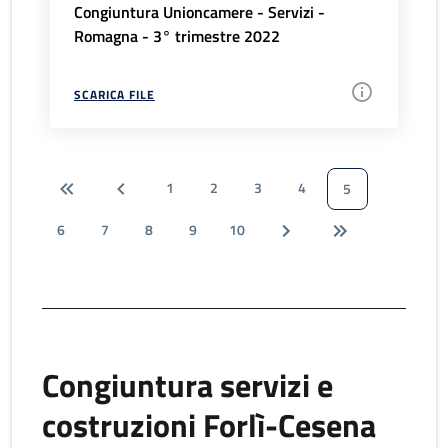
Congiuntura Unioncamere - Servizi -
Romagna - 3° trimestre 2022
SCARICA FILE
1
2
3
4
5
6
7
8
9
10
Congiuntura servizi e
costruzioni Forlì-Cesena