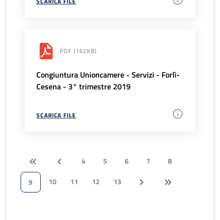
SCARICA FILE
PDF
(162KB)
Congiuntura Unioncamere - Servizi - Forlì-
Cesena - 3° trimestre 2019
SCARICA FILE
4
5
6
7
8
10
11
12
13
9