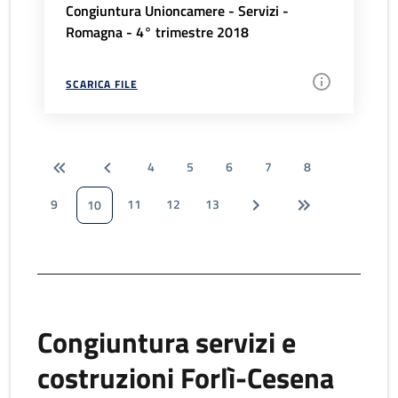
Congiuntura Unioncamere - Servizi -
Romagna - 4° trimestre 2018
SCARICA FILE
4
5
6
7
8
9
11
12
13
10
Congiuntura servizi e
costruzioni Forlì-Cesena