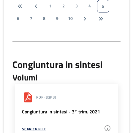
1
2
3
4
5
6
7
8
9
10
Congiuntura in sintesi
Volumi
PDF
(83KB)
Congiuntura in sintesi - 3° trim. 2021
SCARICA FILE