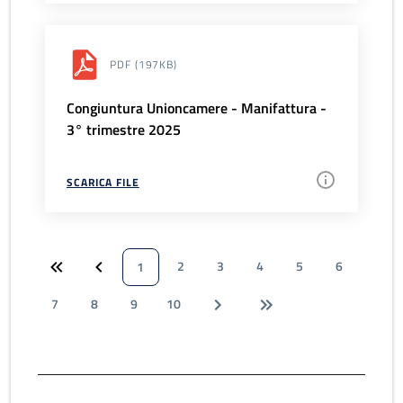
PDF
(197KB)
Congiuntura Unioncamere - Manifattura -
3° trimestre 2025
SCARICA FILE
2
3
4
5
6
1
7
8
9
10