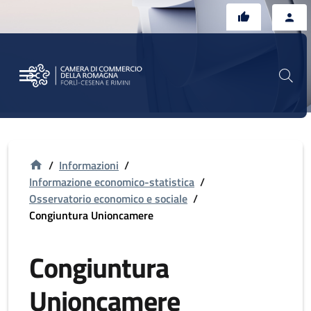
Vai al contenuto principale
Vai al footer
/
Informazioni
/
Informazione economico-statistica
/
Osservatorio economico e sociale
/
Congiuntura Unioncamere
Congiuntura
Unioncamere