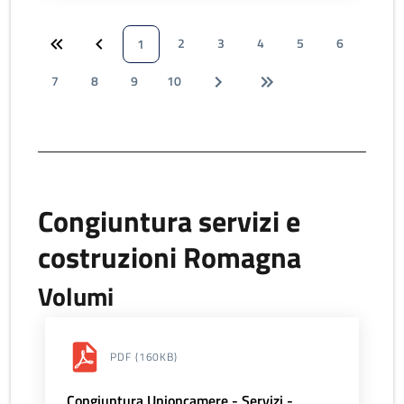
2
3
4
5
6
1
7
8
9
10
Congiuntura servizi e
costruzioni Romagna
Volumi
PDF
(160KB)
Congiuntura Unioncamere - Servizi -