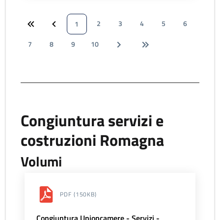
2
3
4
5
6
1
7
8
9
10
Congiuntura servizi e
costruzioni Romagna
Volumi
PDF
(150KB)
Congiuntura Unioncamere - Servizi -