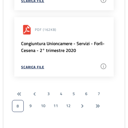
SCARICA FILE
PDF
(162KB)
Congiuntura Unioncamere - Servizi - Forlì-
Cesena - 2° trimestre 2020
SCARICA FILE
3
4
5
6
7
9
10
11
12
8