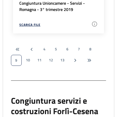
Congiuntura Unioncamere - Servizi -
Romagna - 3° trimestre 2019
SCARICA FILE
4
5
6
7
8
10
11
12
13
9
Congiuntura servizi e
costruzioni Forlì-Cesena