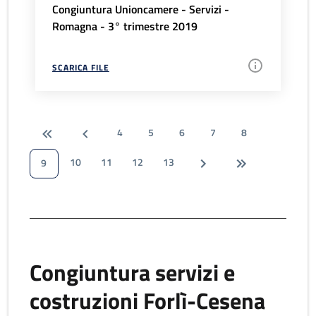
Congiuntura Unioncamere - Servizi -
Romagna - 3° trimestre 2019
SCARICA FILE
4
5
6
7
8
10
11
12
13
9
Congiuntura servizi e
costruzioni Forlì-Cesena