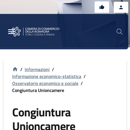
Vai al contenuto principale
Vai al footer
/
Informazioni
/
Informazione economico-statistica
/
Osservatorio economico e sociale
/
Congiuntura Unioncamere
Congiuntura
Unioncamere