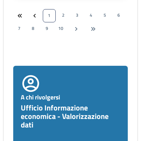
2
3
4
5
6
1
7
8
9
10
A chi rivolgersi
Ufficio Informazione
economica - Valorizzazione
dati