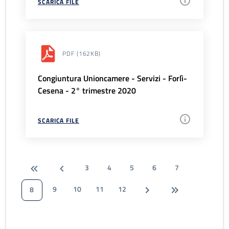
SCARICA FILE
PDF
(162KB)
Congiuntura Unioncamere - Servizi - Forlì-
Cesena - 2° trimestre 2020
SCARICA FILE
3
4
5
6
7
9
10
11
12
8