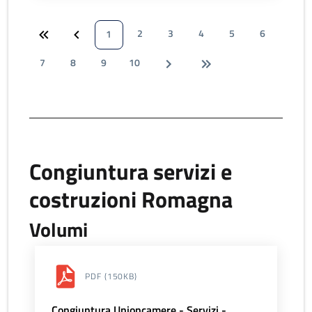
2
3
4
5
6
1
7
8
9
10
Congiuntura servizi e
costruzioni Romagna
Volumi
PDF
(150KB)
Congiuntura Unioncamere - Servizi -