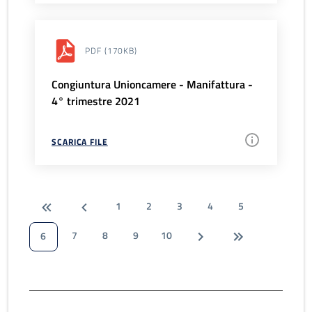
PDF
(170KB)
Congiuntura Unioncamere - Manifattura -
4° trimestre 2021
SCARICA FILE
1
2
3
4
5
7
8
9
10
6