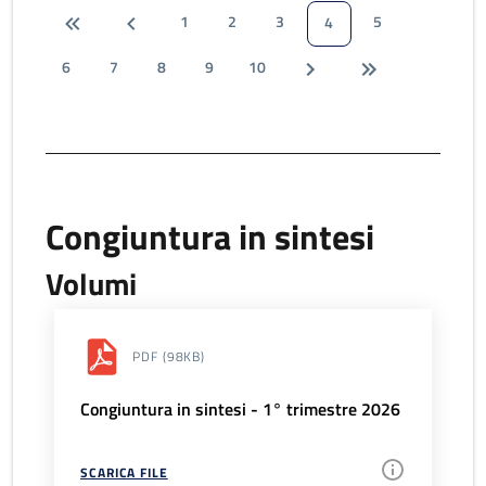
1
2
3
5
4
6
7
8
9
10
Congiuntura in sintesi
Volumi
PDF
(98KB)
Congiuntura in sintesi - 1° trimestre 2026
SCARICA FILE