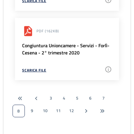
SCARICA FILE
PDF
(162KB)
Congiuntura Unioncamere - Servizi - Forlì-
Cesena - 2° trimestre 2020
SCARICA FILE
3
4
5
6
7
9
10
11
12
8