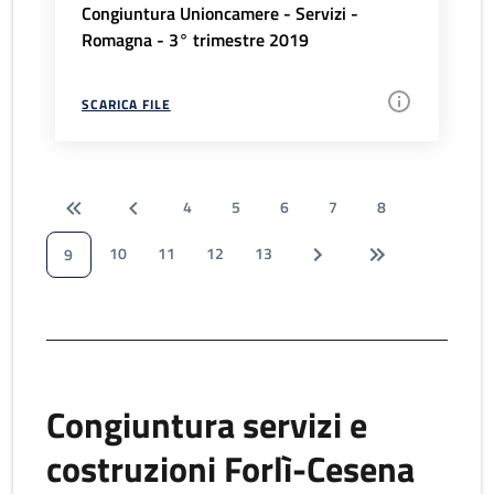
Congiuntura Unioncamere - Servizi -
Romagna - 3° trimestre 2019
SCARICA FILE
4
5
6
7
8
10
11
12
13
9
Congiuntura servizi e
costruzioni Forlì-Cesena