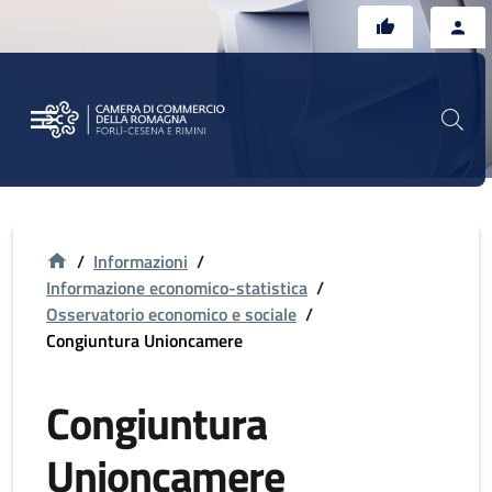
Vai al contenuto principale
Vai al footer
/
Informazioni
/
Informazione economico-statistica
/
Osservatorio economico e sociale
/
Congiuntura Unioncamere
Congiuntura
Unioncamere