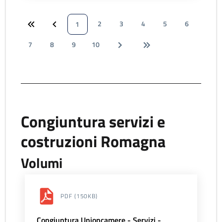
2
3
4
5
6
1
7
8
9
10
Congiuntura servizi e
costruzioni Romagna
Volumi
PDF
(150KB)
Congiuntura Unioncamere - Servizi -