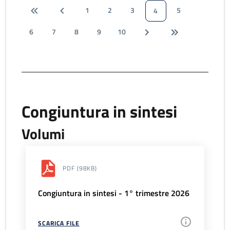
1
2
3
5
4
6
7
8
9
10
Congiuntura in sintesi
Volumi
PDF
(98KB)
Congiuntura in sintesi - 1° trimestre 2026
SCARICA FILE