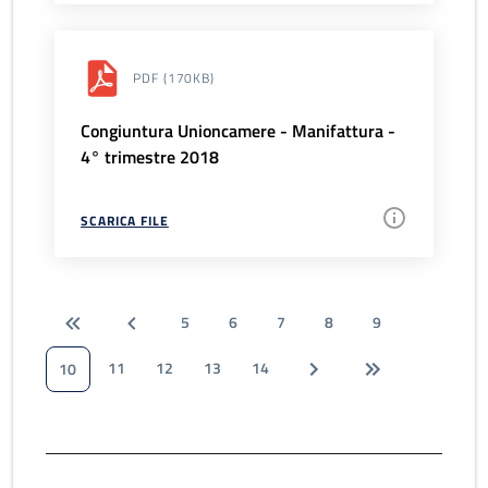
PDF
(170KB)
Congiuntura Unioncamere - Manifattura -
4° trimestre 2018
SCARICA FILE
5
6
7
8
9
11
12
13
14
10