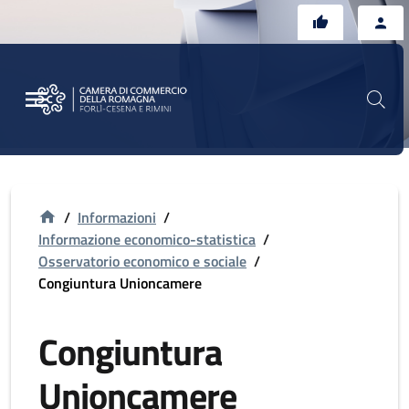
Vai al contenuto principale
Vai al footer
/
Informazioni
/
Informazione economico-statistica
/
Osservatorio economico e sociale
/
Congiuntura Unioncamere
Congiuntura
Unioncamere