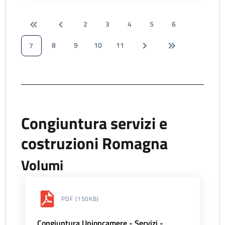
2
3
4
5
6
8
9
10
11
7
Congiuntura servizi e
costruzioni Romagna
Volumi
PDF
(150KB)
Congiuntura Unioncamere - Servizi -