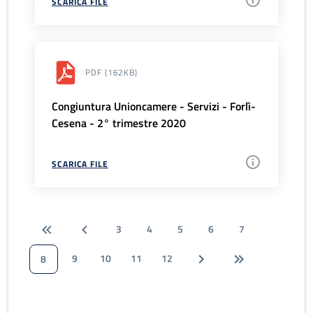
SCARICA FILE
PDF
(162KB)
Congiuntura Unioncamere - Servizi - Forlì-
Cesena - 2° trimestre 2020
SCARICA FILE
3
4
5
6
7
9
10
11
12
8