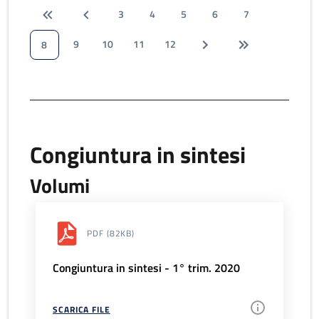
3
4
5
6
7
9
10
11
12
8
Congiuntura in sintesi
Volumi
PDF
(82KB)
Congiuntura in sintesi - 1° trim. 2020
SCARICA FILE