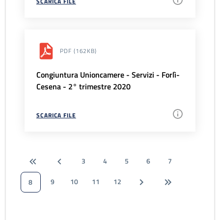
SCARICA FILE
PDF
(162KB)
Congiuntura Unioncamere - Servizi - Forlì-
Cesena - 2° trimestre 2020
SCARICA FILE
3
4
5
6
7
9
10
11
12
8