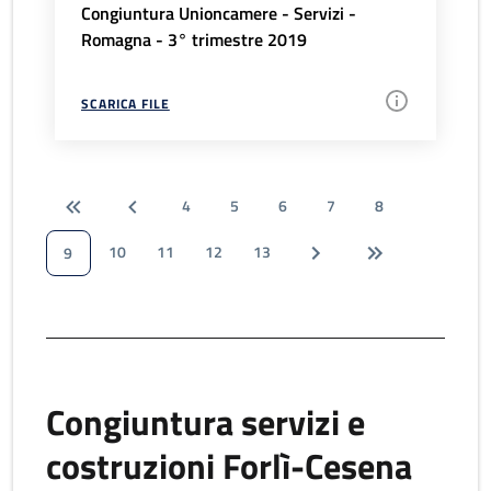
Congiuntura Unioncamere - Servizi -
Romagna - 3° trimestre 2019
SCARICA FILE
4
5
6
7
8
10
11
12
13
9
Congiuntura servizi e
costruzioni Forlì-Cesena