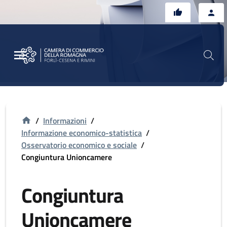
Vai al contenuto principale
Vai al footer
/
Informazioni
/
Informazione economico-statistica
/
Osservatorio economico e sociale
/
Congiuntura Unioncamere
Congiuntura
Unioncamere