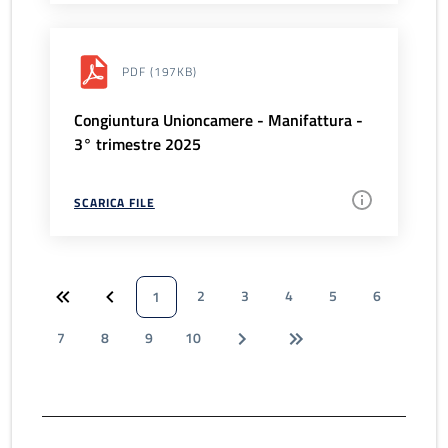
PDF
(197KB)
Congiuntura Unioncamere - Manifattura -
3° trimestre 2025
SCARICA FILE
2
3
4
5
6
1
7
8
9
10