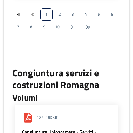
2
3
4
5
6
1
7
8
9
10
Congiuntura servizi e
costruzioni Romagna
Volumi
PDF
(150KB)
Congiuntura Unioncamere - Servizi -