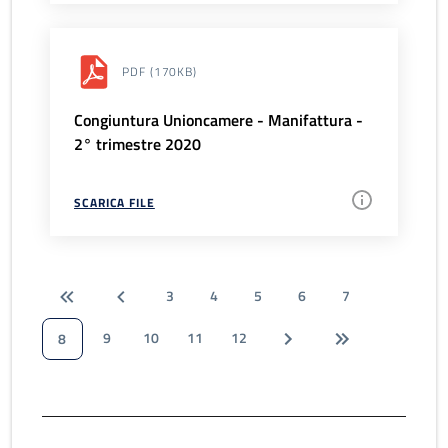
PDF
(170KB)
Congiuntura Unioncamere - Manifattura -
2° trimestre 2020
SCARICA FILE
3
4
5
6
7
9
10
11
12
8