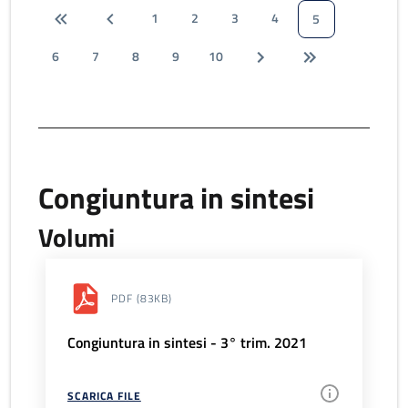
1
2
3
4
5
6
7
8
9
10
Congiuntura in sintesi
Volumi
PDF
(83KB)
Congiuntura in sintesi - 3° trim. 2021
SCARICA FILE