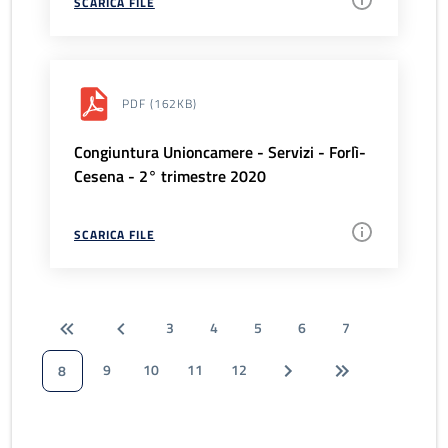
SCARICA FILE
PDF
(162KB)
Congiuntura Unioncamere - Servizi - Forlì-
Cesena - 2° trimestre 2020
SCARICA FILE
3
4
5
6
7
9
10
11
12
8