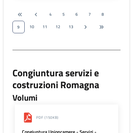
4
5
6
7
8
10
11
12
13
9
Congiuntura servizi e
costruzioni Romagna
Volumi
PDF
(150KB)
Congiuntura Unioncamere - Servizi -