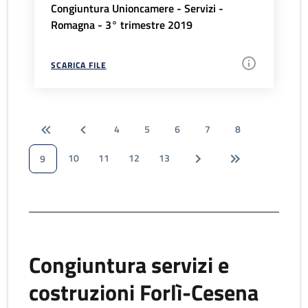
Congiuntura Unioncamere - Servizi -
Romagna - 3° trimestre 2019
SCARICA FILE
4
5
6
7
8
10
11
12
13
9
Congiuntura servizi e
costruzioni Forlì-Cesena