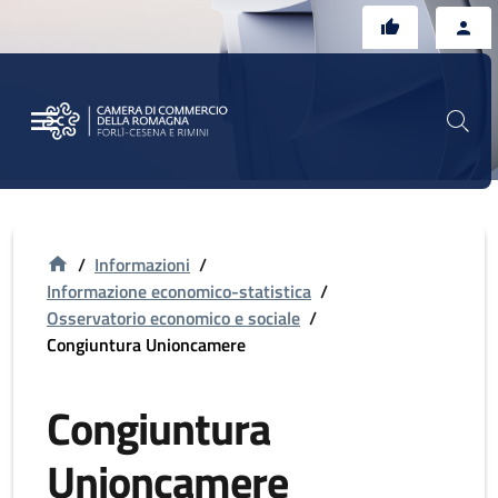
Vai al contenuto principale
Vai al footer
/
Informazioni
/
Informazione economico-statistica
/
Osservatorio economico e sociale
/
Congiuntura Unioncamere
Congiuntura
Unioncamere