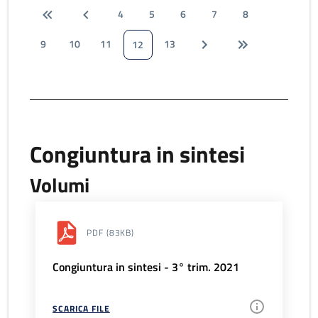
4
5
6
7
8
9
10
11
13
12
Congiuntura in sintesi
Volumi
PDF
(83KB)
Congiuntura in sintesi - 3° trim. 2021
SCARICA FILE