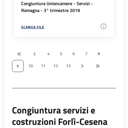
Congiuntura Unioncamere - Servizi -
Romagna - 3° trimestre 2019
SCARICA FILE
4
5
6
7
8
10
11
12
13
9
Congiuntura servizi e
costruzioni Forlì-Cesena