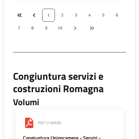
2
3
4
5
6
1
7
8
9
10
Congiuntura servizi e
costruzioni Romagna
Volumi
PDF
(150KB)
Congiuntura Unioncamere - Servizi -