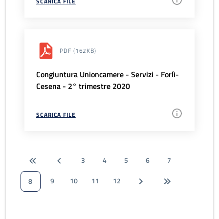
SCARICA FILE
PDF
(162KB)
Congiuntura Unioncamere - Servizi - Forlì-
Cesena - 2° trimestre 2020
SCARICA FILE
3
4
5
6
7
9
10
11
12
8