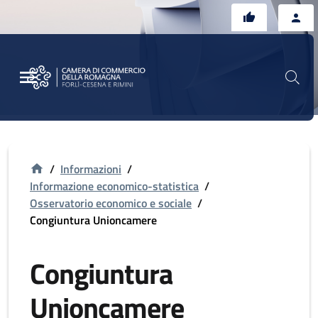
Vai al contenuto principale
Vai al footer
/
Informazioni
/
Informazione economico-statistica
/
Osservatorio economico e sociale
/
Congiuntura Unioncamere
Congiuntura
Unioncamere