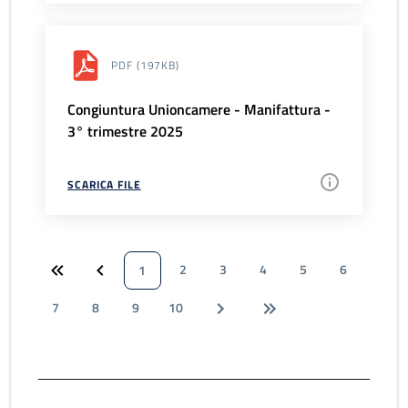
PDF
(197KB)
Congiuntura Unioncamere - Manifattura -
3° trimestre 2025
SCARICA FILE
2
3
4
5
6
1
7
8
9
10