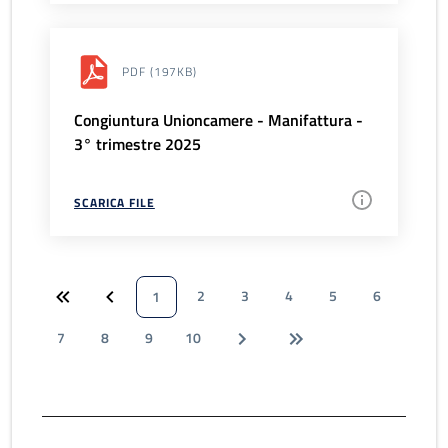
PDF
(197KB)
Congiuntura Unioncamere - Manifattura -
3° trimestre 2025
SCARICA FILE
2
3
4
5
6
1
7
8
9
10