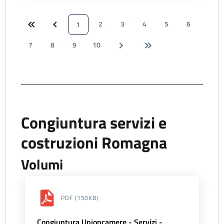
2
3
4
5
6
1
7
8
9
10
Congiuntura servizi e
costruzioni Romagna
Volumi
PDF
(150KB)
Congiuntura Unioncamere - Servizi -