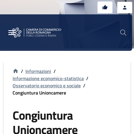
Vai al contenuto principale
Vai al footer
/
Informazioni
/
Informazione economico-statistica
/
Osservatorio economico e sociale
/
Congiuntura Unioncamere
Congiuntura
Unioncamere