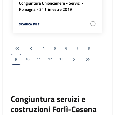
Congiuntura Unioncamere - Servizi -
Romagna - 3° trimestre 2019
SCARICA FILE
4
5
6
7
8
10
11
12
13
9
Congiuntura servizi e
costruzioni Forlì-Cesena