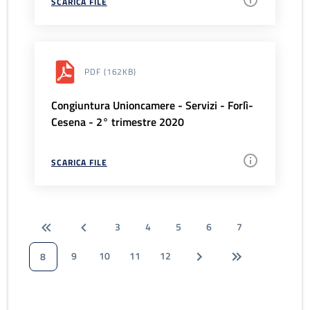
SCARICA FILE
PDF
(162KB)
Congiuntura Unioncamere - Servizi - Forlì-
Cesena - 2° trimestre 2020
SCARICA FILE
3
4
5
6
7
9
10
11
12
8