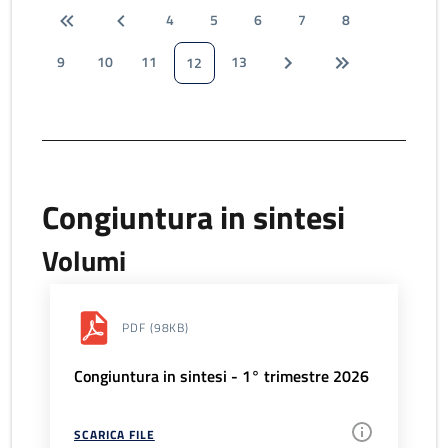
4
5
6
7
8
9
10
11
13
12
Congiuntura in sintesi
Volumi
PDF
(98KB)
Congiuntura in sintesi - 1° trimestre 2026
SCARICA FILE