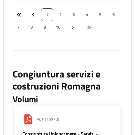
2
3
4
5
6
1
7
8
9
10
Congiuntura servizi e
costruzioni Romagna
Volumi
PDF
(150KB)
Congiuntura Unioncamere - Servizi -