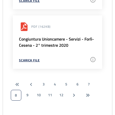
SCARICA FILE
PDF
(162KB)
Congiuntura Unioncamere - Servizi - Forlì-
Cesena - 2° trimestre 2020
SCARICA FILE
3
4
5
6
7
9
10
11
12
8