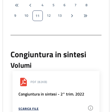
4
5
6
7
8
9
10
12
13
11
Congiuntura in sintesi
Volumi
PDF
(82KB)
Congiuntura in sintesi - 2° trim. 2022
SCARICA FILE