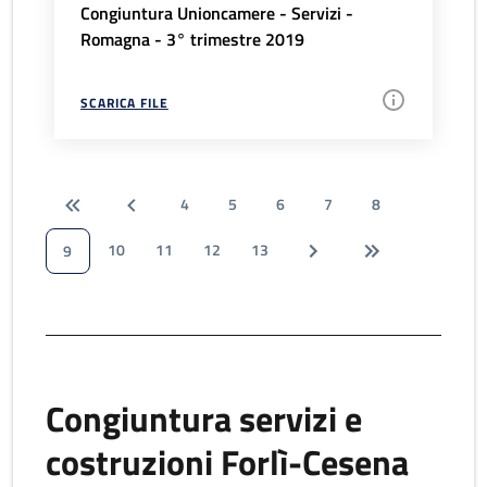
Congiuntura Unioncamere - Servizi -
Romagna - 3° trimestre 2019
SCARICA FILE
4
5
6
7
8
10
11
12
13
9
Congiuntura servizi e
costruzioni Forlì-Cesena