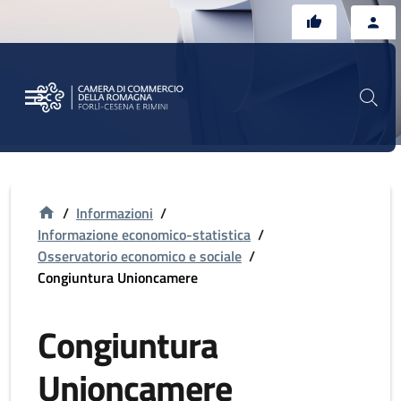
Vai al contenuto principale
Vai al footer
/
Informazioni
/
Informazione economico-statistica
/
Osservatorio economico e sociale
/
Congiuntura Unioncamere
Congiuntura
Unioncamere