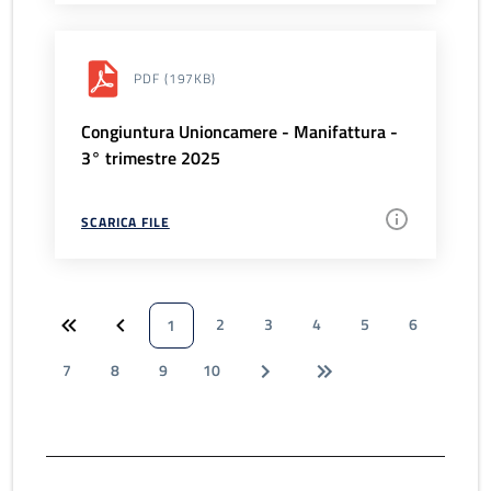
PDF
(197KB)
Congiuntura Unioncamere - Manifattura -
3° trimestre 2025
SCARICA FILE
2
3
4
5
6
1
7
8
9
10