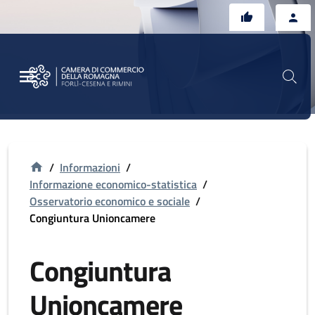
Vai al contenuto principale
Vai al footer
/
Informazioni
/
Informazione economico-statistica
/
Osservatorio economico e sociale
/
Congiuntura Unioncamere
Congiuntura
Unioncamere