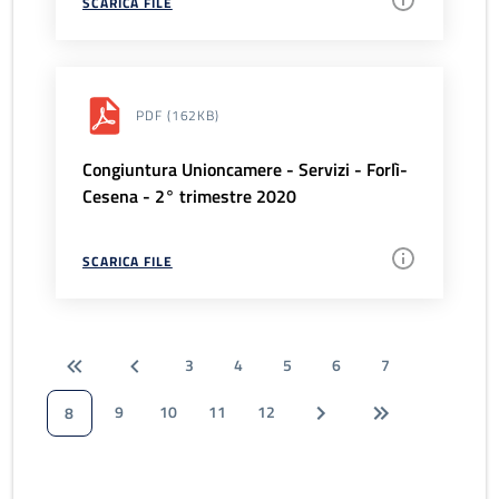
SCARICA FILE
PDF
(162KB)
Congiuntura Unioncamere - Servizi - Forlì-
Cesena - 2° trimestre 2020
SCARICA FILE
3
4
5
6
7
9
10
11
12
8