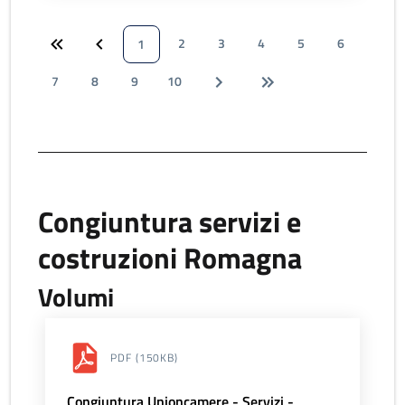
2
3
4
5
6
1
7
8
9
10
Congiuntura servizi e
costruzioni Romagna
Volumi
PDF
(150KB)
Congiuntura Unioncamere - Servizi -