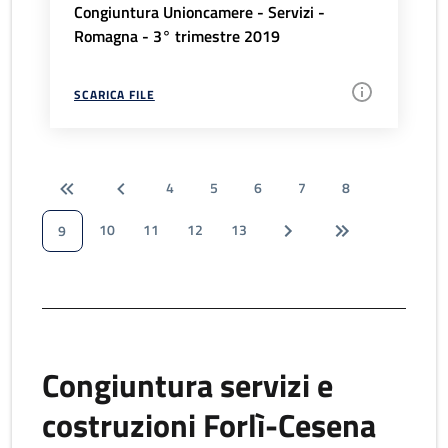
Congiuntura Unioncamere - Servizi -
Romagna - 3° trimestre 2019
SCARICA FILE
4
5
6
7
8
10
11
12
13
9
Congiuntura servizi e
costruzioni Forlì-Cesena