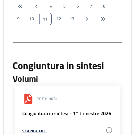
4
5
6
7
8
9
10
12
13
11
Congiuntura in sintesi
Volumi
PDF
(98KB)
Congiuntura in sintesi - 1° trimestre 2026
SCARICA FILE