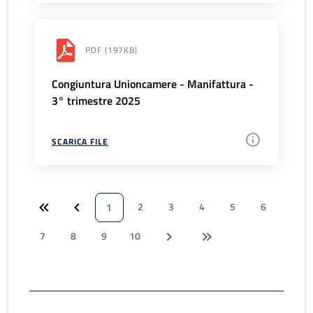
PDF
(197KB)
Congiuntura Unioncamere - Manifattura -
3° trimestre 2025
SCARICA FILE
2
3
4
5
6
1
7
8
9
10