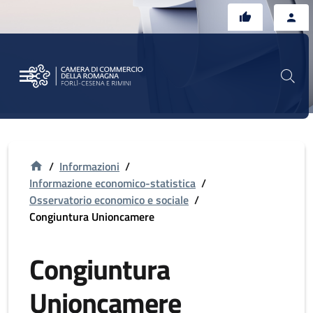
Vai al contenuto principale
Vai al footer
/
Informazioni
/
Informazione economico-statistica
/
Osservatorio economico e sociale
/
Congiuntura Unioncamere
Congiuntura
Unioncamere