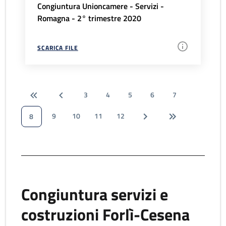
Congiuntura Unioncamere - Servizi -
Romagna - 2° trimestre 2020
SCARICA FILE
3
4
5
6
7
9
10
11
12
8
Congiuntura servizi e
costruzioni Forlì-Cesena