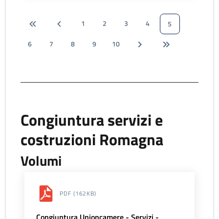
1
2
3
4
5
6
7
8
9
10
Congiuntura servizi e
costruzioni Romagna
Volumi
PDF
(162KB)
Congiuntura Unioncamere - Servizi -