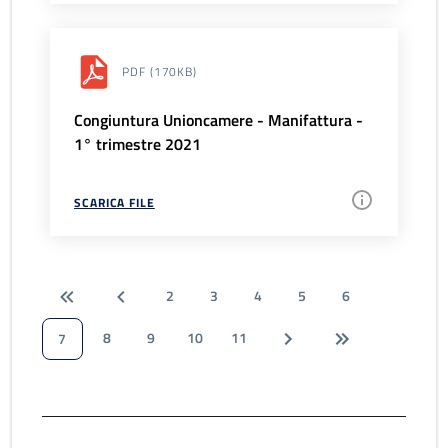
PDF
(170KB)
Congiuntura Unioncamere - Manifattura -
1° trimestre 2021
SCARICA FILE
2
3
4
5
6
8
9
10
11
7