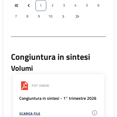
2
3
4
5
6
1
7
8
9
10
Congiuntura in sintesi
Volumi
PDF
(98KB)
Congiuntura in sintesi - 1° trimestre 2026
SCARICA FILE