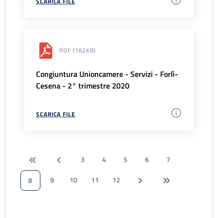
SCARICA FILE
PDF
(162KB)
Congiuntura Unioncamere - Servizi - Forlì-
Cesena - 2° trimestre 2020
SCARICA FILE
3
4
5
6
7
9
10
11
12
8