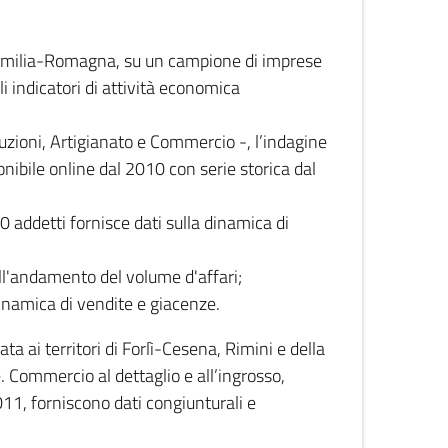
 Emilia-Romagna, su un campione di imprese
i indicatori di attività economica
truzioni, Artigianato e Commercio -, l’indagine
onibile online dal 2010 con serie storica dal
0 addetti fornisce dati sulla dinamica di
ull'andamento del volume d'affari;
inamica di vendite e giacenze.
 ai territori di Forlì-Cesena, Rimini e della
e. Commercio al dettaglio e all’ingrosso,
2011, forniscono dati congiunturali e