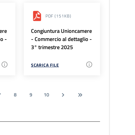
PDF
(151KB)
ere
Congiuntura Unioncamere
io -
- Commercio al dettaglio -
3° trimestre 2025
SCARICA FILE
7
8
9
10