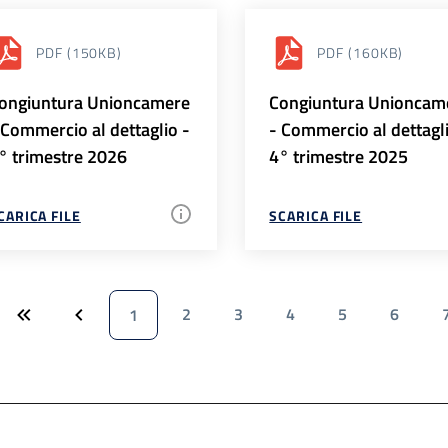
PDF
(150KB)
PDF
(160KB)
ongiuntura Unioncamere
Congiuntura Unioncam
 Commercio al dettaglio -
- Commercio al dettagl
° trimestre 2026
4° trimestre 2025
CARICA FILE
SCARICA FILE
2
3
4
5
6
1