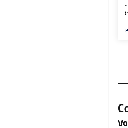
-
t
S
C
Vo