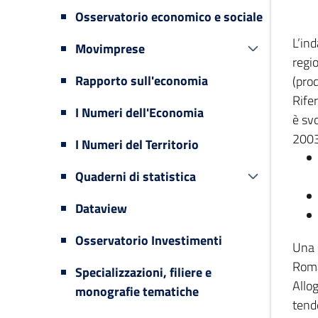
Osservatorio economico e sociale
L’in
Movimprese
regi
Rapporto sull'economia
(prod
Rifer
I Numeri dell'Economia
è svo
2003
I Numeri del Territorio
Quaderni di statistica
Dataview
Osservatorio Investimenti
Una 
Romag
Specializzazioni, filiere e
Allog
monografie tematiche
tende