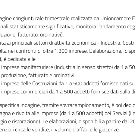
dagine congiunturale trimestrale realizzata da Unioncamere
onali statisticamente significativo, monitora l'andamento degl
uzione, fatturato, ordinativi).
ita ai principali settori di attività economica - Industria, Cos
lta nei confronti di oltre 1.300 imprese. L'elaborazione, disp
, è dedicata alle
imprese manifatturiere (Industria in senso stretto) da 1 a 50
produzione, fatturato e ordinativi;
imprese delle Costruzioni da 1 a 500 addetti fornisce dati s
imprese commerciali da 1 a 500 addetti fornisce dati sulla d
specifica indagine, tramite sovracampionamento, è poi dedicata
na e rivolta alle imprese (da 1 a 500 addetti) dei Servizi (i.
gio e ristorazione). Le elaborazioni, disponibili a partire dal 
nziali circa le vendite, il volume d’affari e le giacenze.