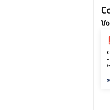
Co
Vo
C
-
t
S