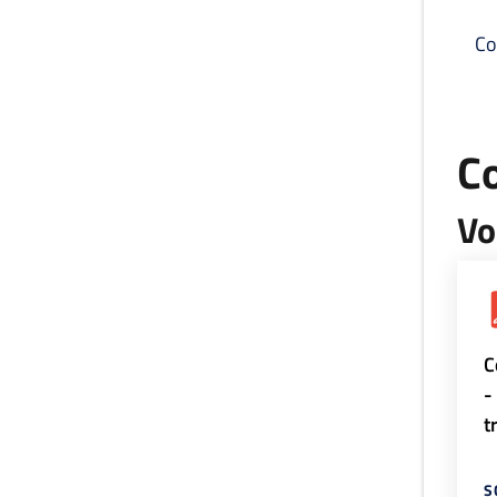
Co
C
Vo
C
-
t
S