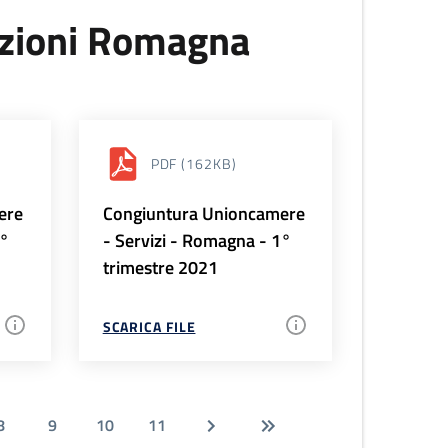
uzioni Romagna
PDF
(162KB)
ere
Congiuntura Unioncamere
2°
- Servizi - Romagna - 1°
trimestre 2021
SCARICA FILE
8
9
10
11