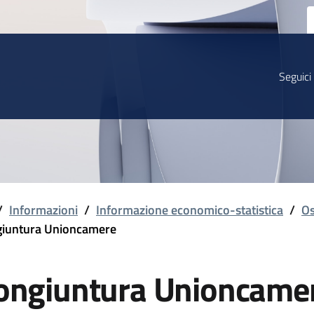
Seguici
/
Informazioni
/
Informazione economico-statistica
/
Os
iuntura Unioncamere
ongiuntura Unioncame