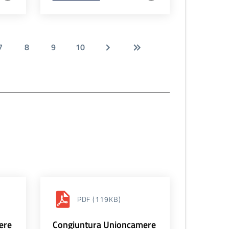
7
8
9
10
PDF
(119KB)
ere
Congiuntura Unioncamere