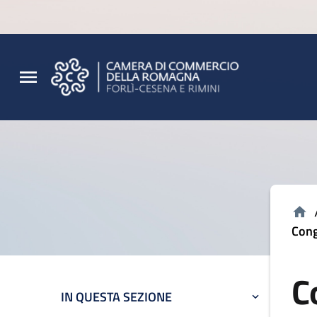
Vai al contenuto principale
Vai al footer
Cong
C
IN QUESTA SEZIONE