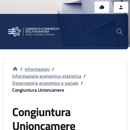
Vai al contenuto principale
Vai al footer
/
Informazioni
/
Informazione economico-statistica
/
Osservatorio economico e sociale
/
Congiuntura Unioncamere
Congiuntura
Unioncamere