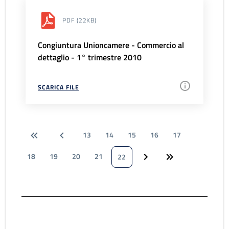
PDF
(22KB)
Congiuntura Unioncamere - Commercio al
dettaglio - 1° trimestre 2010
SCARICA FILE
13
14
15
16
17
18
19
20
21
22