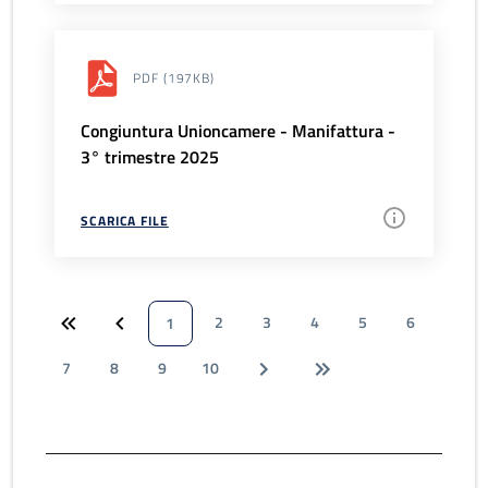
PDF
(197KB)
Congiuntura Unioncamere - Manifattura -
3° trimestre 2025
SCARICA FILE
2
3
4
5
6
1
7
8
9
10