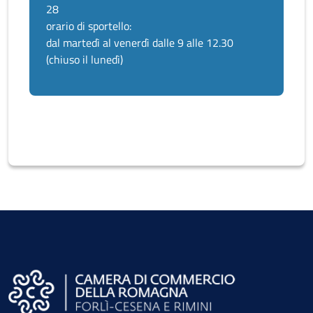
28
orario di sportello:
dal martedì al venerdì dalle 9 alle 12.30
(chiuso il lunedì)