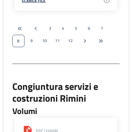
SCARICA FILE
3
4
5
6
7
9
10
11
12
8
Congiuntura servizi e
costruzioni Rimini
Volumi
PDF
(329KB)