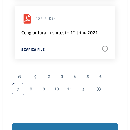
PDF
(41KB)
Congiuntura in sintesi - 1° trim. 2021
SCARICA FILE
2
3
4
5
6
8
9
10
11
7