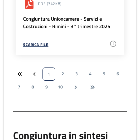
PDF
(342KB)
Congiuntura Unioncamere - Servizi e
Costruzioni - Rimini - 3° trimestre 2025
SCARICA FILE
2
3
4
5
6
1
7
8
9
10
Congiuntura in sintesi