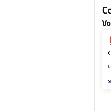
Co
Vo
C
-
t
S