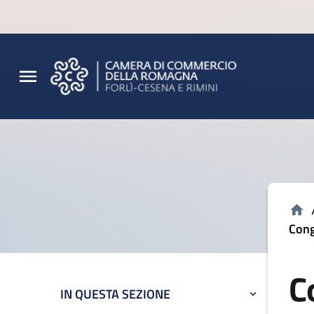
Vai al contenuto principale
Vai al footer
Cong
C
IN QUESTA SEZIONE