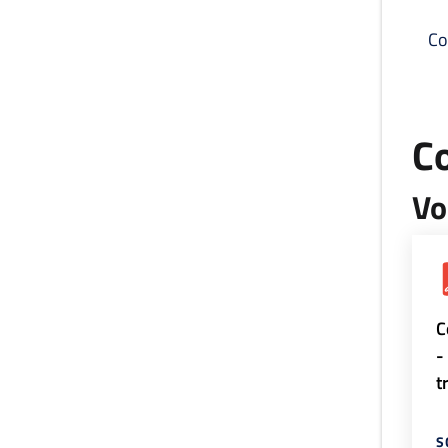
Co
C
Vo
C
-
t
S