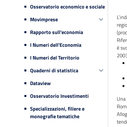
Osservatorio economico e sociale
L’in
Movimprese
regi
Rapporto sull'economia
(prod
Rifer
I Numeri dell'Economia
è svo
2003
I Numeri del Territorio
Quaderni di statistica
Dataview
Osservatorio Investimenti
Una 
Romag
Specializzazioni, filiere e
Allog
monografie tematiche
tende