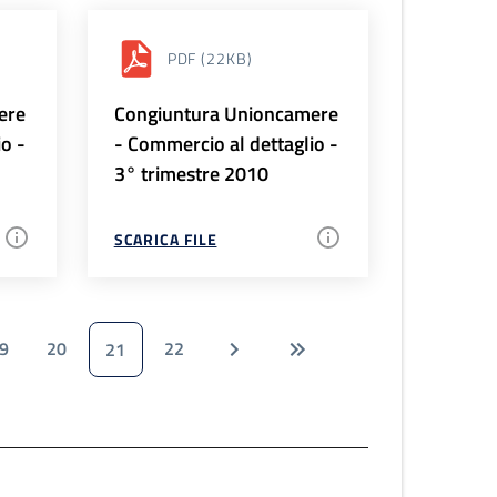
PDF
(22KB)
ere
Congiuntura Unioncamere
io -
- Commercio al dettaglio -
3° trimestre 2010
SCARICA FILE
9
20
22
21