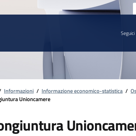
Seguici
/
Informazioni
/
Informazione economico-statistica
/
Os
iuntura Unioncamere
ongiuntura Unioncame