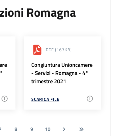
uzioni Romagna
PDF
(167KB)
ere
Congiuntura Unioncamere
1°
- Servizi - Romagna - 4°
trimestre 2021
SCARICA FILE
7
8
9
10