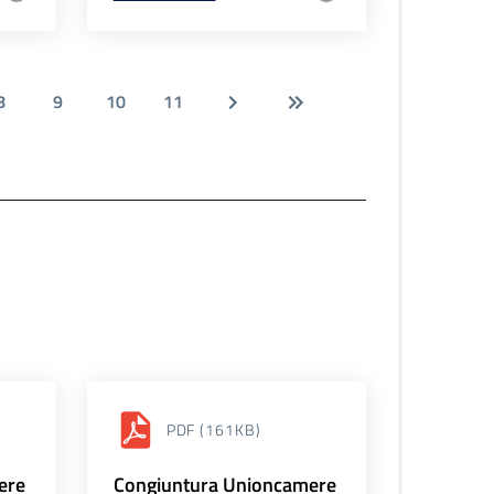
8
9
10
11
PDF
(161KB)
ere
Congiuntura Unioncamere