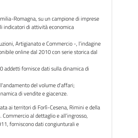
 Emilia-Romagna, su un campione di imprese
i indicatori di attività economica
truzioni, Artigianato e Commercio -, l’indagine
onibile online dal 2010 con serie storica dal
0 addetti fornisce dati sulla dinamica di
ull'andamento del volume d'affari;
inamica di vendite e giacenze.
 ai territori di Forlì-Cesena, Rimini e della
e. Commercio al dettaglio e all’ingrosso,
2011, forniscono dati congiunturali e