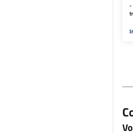
-
t
S
C
Vo