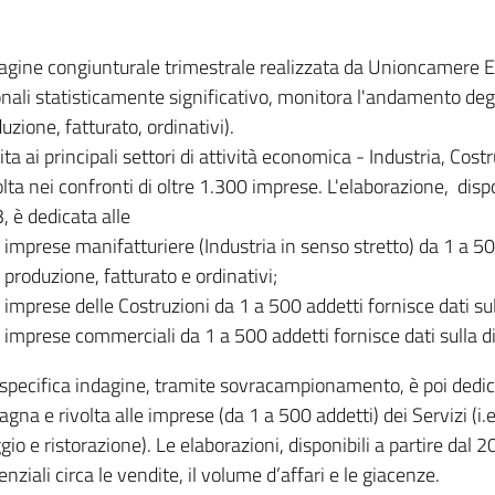
dagine congiunturale trimestrale realizzata da Unioncamere
onali statisticamente significativo, monitora l'andamento degl
uzione, fatturato, ordinativi).
ita ai principali settori di attività economica - Industria, Cos
lta nei confronti di oltre 1.300 imprese. L'elaborazione, disp
, è dedicata alle
imprese manifatturiere (Industria in senso stretto) da 1 a 50
produzione, fatturato e ordinativi;
imprese delle Costruzioni da 1 a 500 addetti fornisce dati s
imprese commerciali da 1 a 500 addetti fornisce dati sulla d
specifica indagine, tramite sovracampionamento, è poi dedicata
na e rivolta alle imprese (da 1 a 500 addetti) dei Servizi (i.
gio e ristorazione). Le elaborazioni, disponibili a partire dal 
nziali circa le vendite, il volume d’affari e le giacenze.