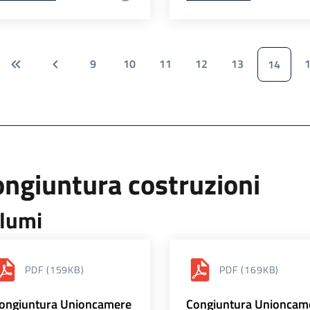
9
10
11
12
13
14
ngiuntura costruzioni
lumi
PDF
(159KB)
PDF
(169KB)
ongiuntura Unioncamere
Congiuntura Unioncam