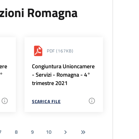
uzioni Romagna
PDF
(167KB)
ere
Congiuntura Unioncamere
1°
- Servizi - Romagna - 4°
trimestre 2021
SCARICA FILE
7
8
9
10