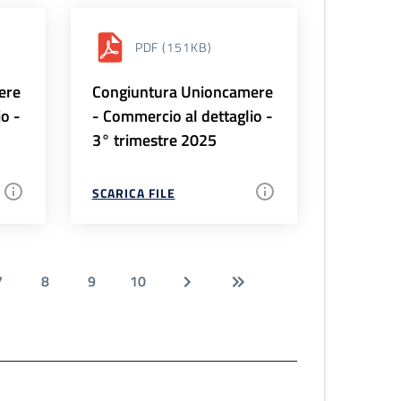
PDF
(151KB)
ere
Congiuntura Unioncamere
io -
- Commercio al dettaglio -
3° trimestre 2025
SCARICA FILE
7
8
9
10