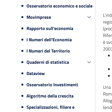
Osservatorio economico e sociale
L’in
Movimprese
regi
Rapporto sull'economia
(prod
Rifer
I Numeri dell'Economia
è svo
2003
I Numeri del Territorio
Quaderni di statistica
Dataview
Osservatorio Investimenti
Una 
Romag
Algoritmo della crescita
Allog
Specializzazioni, filiere e
tende