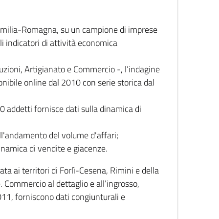
 Emilia-Romagna, su un campione di imprese
i indicatori di attività economica
truzioni, Artigianato e Commercio -, l’indagine
onibile online dal 2010 con serie storica dal
0 addetti fornisce dati sulla dinamica di
ull'andamento del volume d'affari;
inamica di vendite e giacenze.
 ai territori di Forlì-Cesena, Rimini e della
e. Commercio al dettaglio e all’ingrosso,
2011, forniscono dati congiunturali e