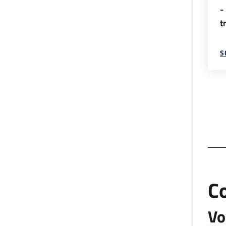
-
t
S
C
Vo