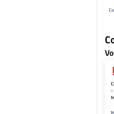
Co
C
Vo
C
-
t
S