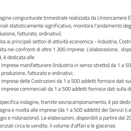
dagine congiunturale trimestrale realizzata da Unioncamere
onali statisticamente significativo, monitora l'andamento degl
uzione, fatturato, ordinativi).
ita ai principali settori di attività economica - Industria, Cos
lta nei confronti di oltre 1.300 imprese. L'elaborazione, disp
, è dedicata alle
imprese manifatturiere (Industria in senso stretto) da 1 a 50
produzione, fatturato e ordinativi;
imprese delle Costruzioni da 1 a 500 addetti fornisce dati s
imprese commerciali da 1 a 500 addetti fornisce dati sulla d
specifica indagine, tramite sovracampionamento, è poi dedicata
na e rivolta alle imprese (da 1 a 500 addetti) dei Servizi (i.
gio e ristorazione). Le elaborazioni, disponibili a partire dal 
nziali circa le vendite, il volume d’affari e le giacenze.