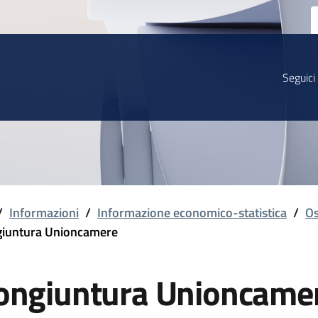
Seguici
/
Informazioni
/
Informazione economico-statistica
/
Os
iuntura Unioncamere
ongiuntura Unioncame