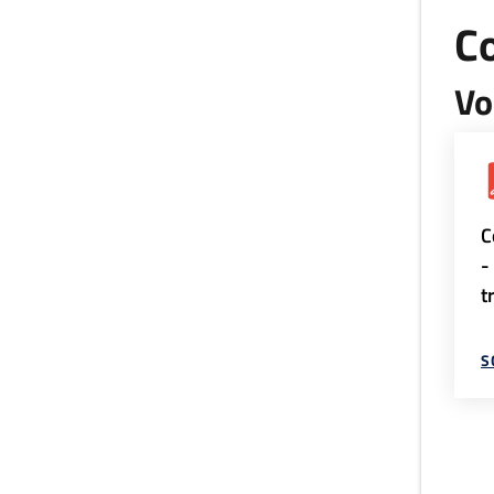
Co
Vo
C
-
t
S