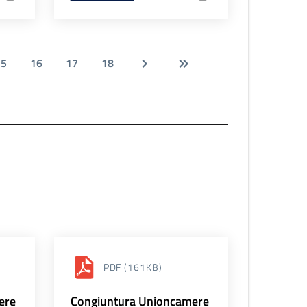
15
16
17
18
PDF
(161KB)
ere
Congiuntura Unioncamere