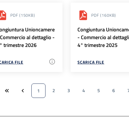
PDF
(150KB)
PDF
(160KB)
ongiuntura Unioncamere
Congiuntura Unioncam
 Commercio al dettaglio -
- Commercio al dettagl
° trimestre 2026
4° trimestre 2025
CARICA FILE
SCARICA FILE
2
3
4
5
6
1