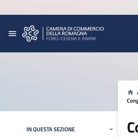
Vai al contenuto principale
Vai al footer
Cong
C
IN QUESTA SEZIONE