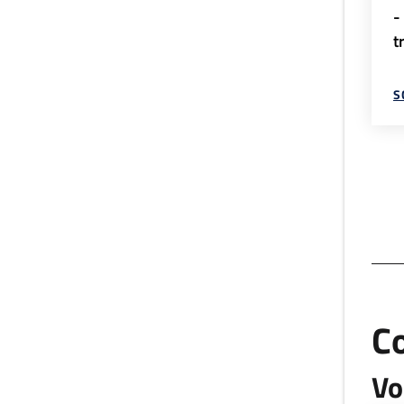
-
t
S
C
Vo