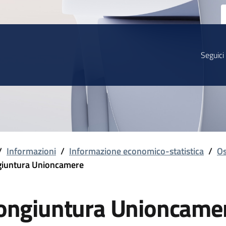
Seguici
/
Informazioni
/
Informazione economico-statistica
/
Os
iuntura Unioncamere
ongiuntura Unioncame