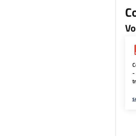
Co
Vo
C
-
t
S