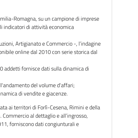
 Emilia-Romagna, su un campione di imprese
i indicatori di attività economica
truzioni, Artigianato e Commercio -, l’indagine
onibile online dal 2010 con serie storica dal
0 addetti fornisce dati sulla dinamica di
ull'andamento del volume d'affari;
inamica di vendite e giacenze.
 ai territori di Forlì-Cesena, Rimini e della
e. Commercio al dettaglio e all’ingrosso,
2011, forniscono dati congiunturali e