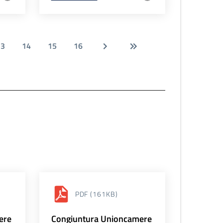
13
14
15
16
PDF
(161KB)
ere
Congiuntura Unioncamere