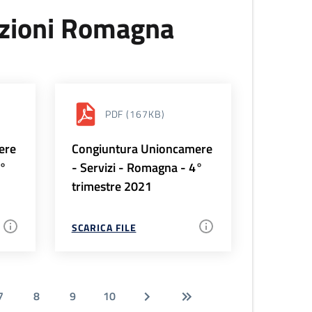
uzioni Romagna
PDF
(167KB)
ere
Congiuntura Unioncamere
1°
- Servizi - Romagna - 4°
trimestre 2021
SCARICA FILE
7
8
9
10