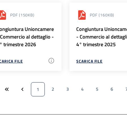
PDF
(150KB)
PDF
(160KB)
ongiuntura Unioncamere
Congiuntura Unioncam
 Commercio al dettaglio -
- Commercio al dettagl
° trimestre 2026
4° trimestre 2025
CARICA FILE
SCARICA FILE
2
3
4
5
6
1