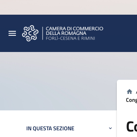
Vai al contenuto principale
Vai al footer
Cong
C
IN QUESTA SEZIONE