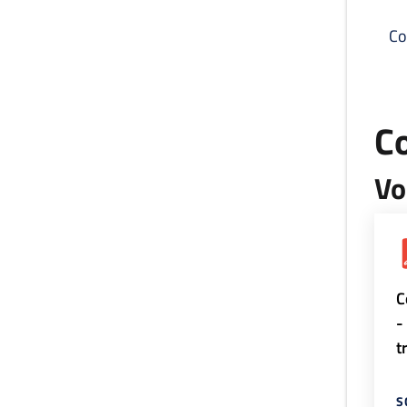
Co
C
Vo
C
-
t
S