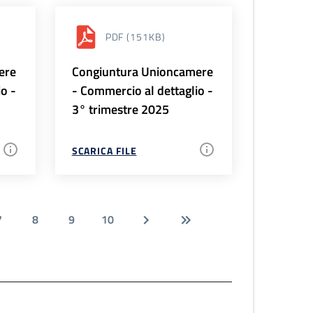
PDF
(151KB)
ere
Congiuntura Unioncamere
io -
- Commercio al dettaglio -
3° trimestre 2025
SCARICA FILE
7
8
9
10