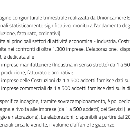
dagine congiunturale trimestrale realizzata da Unioncamere
onali statisticamente significativo, monitora l'andamento degl
uzione, fatturato, ordinativi).
ita ai principali settori di attività economica - Industria, Cos
lta nei confronti di oltre 1.300 imprese. L'elaborazione, disp
, è dedicata alle
imprese manifatturiere (Industria in senso stretto) da 1 a 50
produzione, fatturato e ordinativi;
imprese delle Costruzioni da 1 a 500 addetti fornisce dati s
imprese commerciali da 1 a 500 addetti fornisce dati sulla d
specifica indagine, tramite sovracampionamento, è poi dedicata
na e rivolta alle imprese (da 1 a 500 addetti) dei Servizi (i.
gio e ristorazione). Le elaborazioni, disponibili a partire dal 
nziali circa le vendite, il volume d’affari e le giacenze.