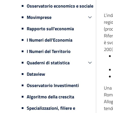
Osservatorio economico e sociale
L’in
Movimprese
regi
Rapporto sull'economia
(prod
Rifer
I Numeri dell'Economia
è svo
2003
I Numeri del Territorio
Quaderni di statistica
Dataview
Osservatorio Investimenti
Una 
Romag
Algoritmo della crescita
Allog
Specializzazioni, filiere e
tende