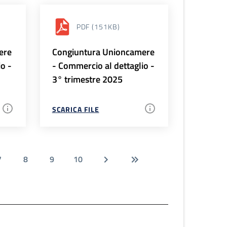
PDF
(151KB)
ere
Congiuntura Unioncamere
io -
- Commercio al dettaglio -
3° trimestre 2025
SCARICA FILE
7
8
9
10