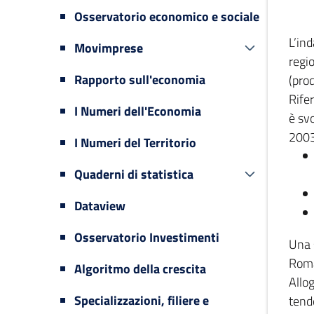
Osservatorio economico e sociale
L’in
Movimprese
regi
Rapporto sull'economia
(prod
Rifer
I Numeri dell'Economia
è svo
2003
I Numeri del Territorio
Quaderni di statistica
Dataview
Osservatorio Investimenti
Una 
Romag
Algoritmo della crescita
Allog
Specializzazioni, filiere e
tende