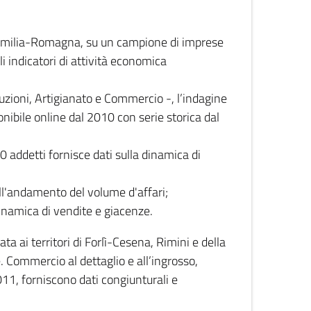
 Emilia-Romagna, su un campione di imprese
i indicatori di attività economica
truzioni, Artigianato e Commercio -, l’indagine
onibile online dal 2010 con serie storica dal
0 addetti fornisce dati sulla dinamica di
ull'andamento del volume d'affari;
inamica di vendite e giacenze.
 ai territori di Forlì-Cesena, Rimini e della
e. Commercio al dettaglio e all’ingrosso,
2011, forniscono dati congiunturali e