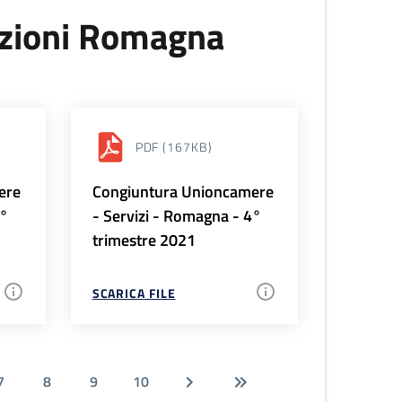
uzioni Romagna
PDF
(167KB)
ere
Congiuntura Unioncamere
1°
- Servizi - Romagna - 4°
trimestre 2021
SCARICA FILE
7
8
9
10