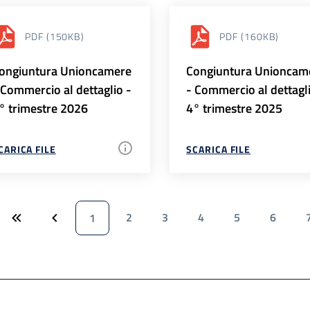
PDF
(150KB)
PDF
(160KB)
ongiuntura Unioncamere
Congiuntura Unioncam
 Commercio al dettaglio -
- Commercio al dettagl
° trimestre 2026
4° trimestre 2025
CARICA FILE
SCARICA FILE
2
3
4
5
6
1