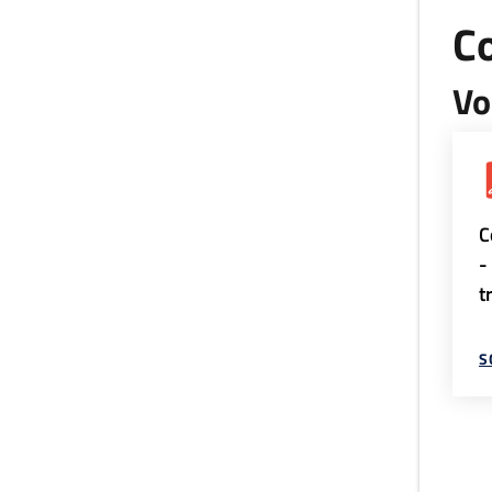
Co
Vo
C
-
t
S