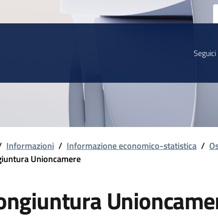
Seguici
/
Informazioni
/
Informazione economico-statistica
/
Os
iuntura Unioncamere
ongiuntura Unioncame