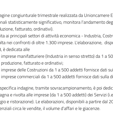
dagine congiunturale trimestrale realizzata da Unioncamere
onali statisticamente significativo, monitora l'andamento degl
uzione, fatturato, ordinativi).
ita ai principali settori di attività economica - Industria, Cos
lta nei confronti di oltre 1.300 imprese. L'elaborazione, disp
, è dedicata alle
imprese manifatturiere (Industria in senso stretto) da 1 a 50
produzione, fatturato e ordinativi;
imprese delle Costruzioni da 1 a 500 addetti fornisce dati s
imprese commerciali da 1 a 500 addetti fornisce dati sulla d
specifica indagine, tramite sovracampionamento, è poi dedicata
na e rivolta alle imprese (da 1 a 500 addetti) dei Servizi (i.
gio e ristorazione). Le elaborazioni, disponibili a partire dal 
nziali circa le vendite, il volume d’affari e le giacenze.