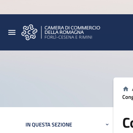
Vai al contenuto principale
Vai al footer
Cong
C
IN QUESTA SEZIONE