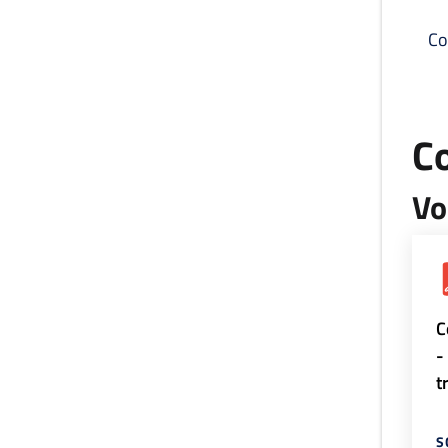
Co
C
Vo
C
-
t
S