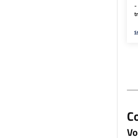
-
t
S
C
Vo