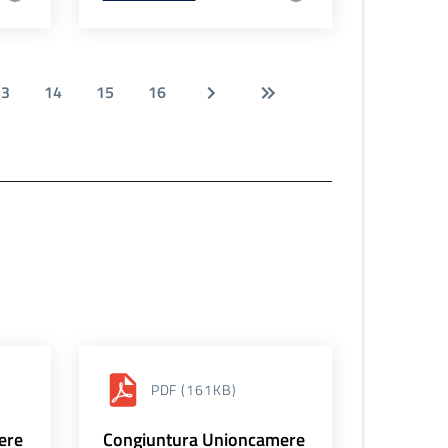
13
14
15
16
PDF
(161KB)
ere
Congiuntura Unioncamere