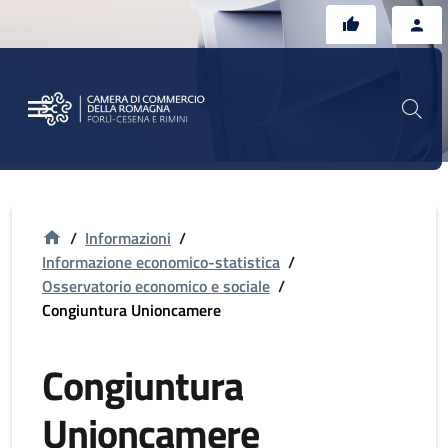
Vai al contenuto principale
Vai al footer
/
Informazioni
/
Informazione economico-statistica
/
Osservatorio economico e sociale
/
Congiuntura Unioncamere
Congiuntura
Unioncamere