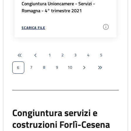
Congiuntura Unioncamere - Servizi -
Romagna - 4° trimestre 2021
SCARICA FILE
1
2
3
4
5
7
8
9
10
6
Congiuntura servizi e
costruzioni Forlì-Cesena