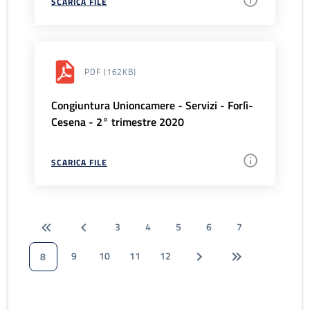
SCARICA FILE
PDF
(162KB)
Congiuntura Unioncamere - Servizi - Forlì-
Cesena - 2° trimestre 2020
SCARICA FILE
3
4
5
6
7
9
10
11
12
8