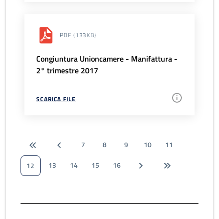
PDF
(133KB)
Congiuntura Unioncamere - Manifattura -
2° trimestre 2017
SCARICA FILE
7
8
9
10
11
13
14
15
16
12