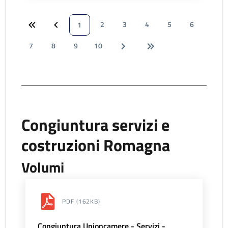
2
3
4
5
6
1
7
8
9
10
Congiuntura servizi e
costruzioni Romagna
Volumi
PDF
(162KB)
Congiuntura Unioncamere - Servizi -