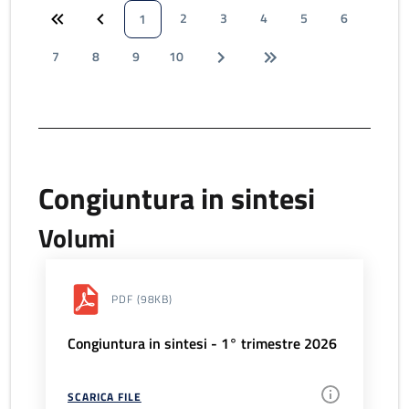
2
3
4
5
6
1
7
8
9
10
Congiuntura in sintesi
Volumi
PDF
(98KB)
Congiuntura in sintesi - 1° trimestre 2026
SCARICA FILE