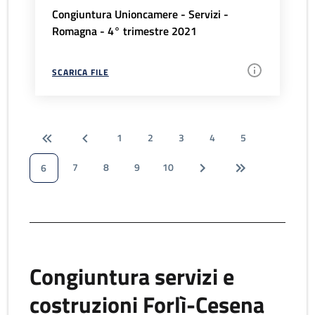
Congiuntura Unioncamere - Servizi -
Romagna - 4° trimestre 2021
SCARICA FILE
1
2
3
4
5
7
8
9
10
6
Congiuntura servizi e
costruzioni Forlì-Cesena