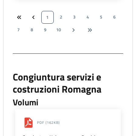
2
3
4
5
6
1
7
8
9
10
Congiuntura servizi e
costruzioni Romagna
Volumi
PDF
(162KB)