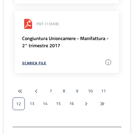
PDF
(133KB)
Congiuntura Unioncamere - Manifattura -
2° trimestre 2017
SCARICA FILE
7
8
9
10
11
13
14
15
16
12