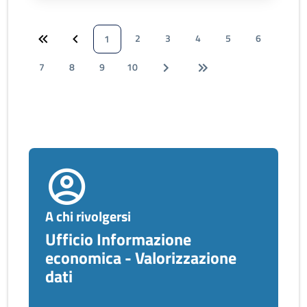
2
3
4
5
6
1
7
8
9
10
A chi rivolgersi
Ufficio Informazione
economica - Valorizzazione
dati