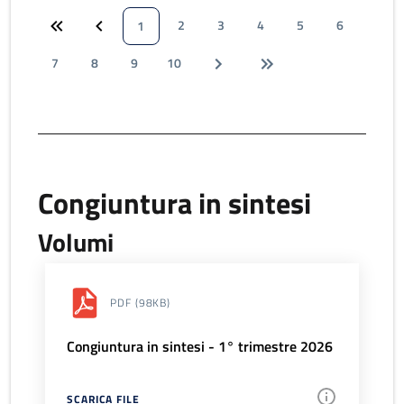
2
3
4
5
6
1
7
8
9
10
Congiuntura in sintesi
Volumi
PDF
(98KB)
Congiuntura in sintesi - 1° trimestre 2026
SCARICA FILE