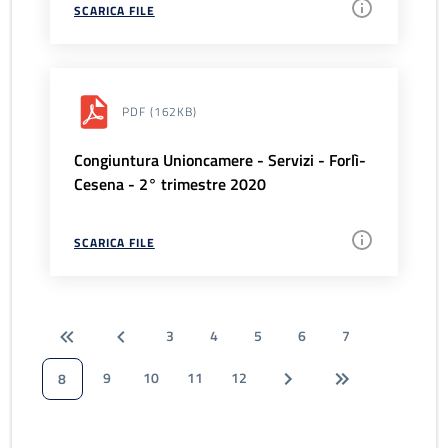
SCARICA FILE
PDF
(162KB)
Congiuntura Unioncamere - Servizi - Forlì-
Cesena - 2° trimestre 2020
SCARICA FILE
3
4
5
6
7
9
10
11
12
8