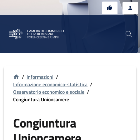
Vai al contenuto principale
Vai al footer
/
Informazioni
/
Informazione economico-statistica
/
Osservatorio economico e sociale
/
Congiuntura Unioncamere
Congiuntura
Unioncamere