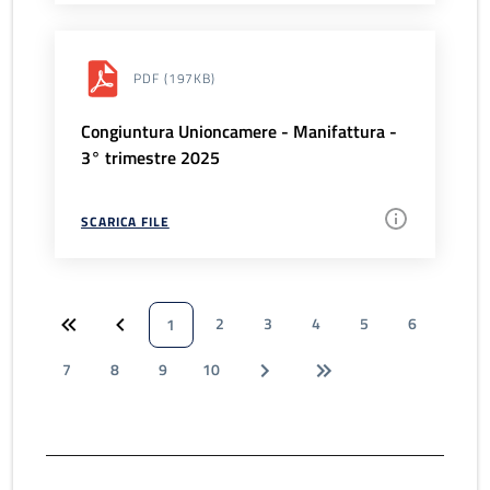
PDF
(197KB)
Congiuntura Unioncamere - Manifattura -
3° trimestre 2025
SCARICA FILE
2
3
4
5
6
1
7
8
9
10