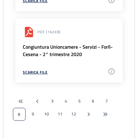
SCARICA FILE
PDF
(162KB)
Congiuntura Unioncamere - Servizi - Forlì-
Cesena - 2° trimestre 2020
SCARICA FILE
3
4
5
6
7
9
10
11
12
8