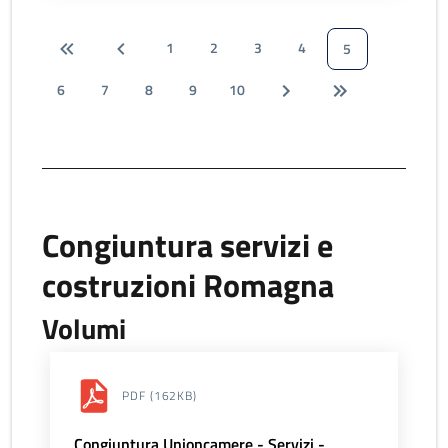
1
2
3
4
5
6
7
8
9
10
Congiuntura servizi e
costruzioni Romagna
Volumi
PDF
(162KB)
Congiuntura Unioncamere - Servizi -