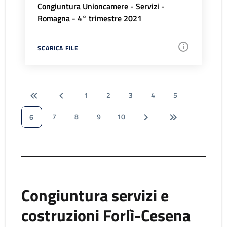
Congiuntura Unioncamere - Servizi -
Romagna - 4° trimestre 2021
SCARICA FILE
1
2
3
4
5
7
8
9
10
6
Congiuntura servizi e
costruzioni Forlì-Cesena