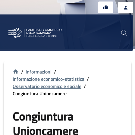
Vai al contenuto principale
Vai al footer
/
Informazioni
/
Informazione economico-statistica
/
Osservatorio economico e sociale
/
Congiuntura Unioncamere
Congiuntura
Unioncamere