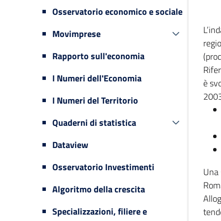
Osservatorio economico e sociale
L’in
Movimprese
regi
Rapporto sull'economia
(prod
Rifer
I Numeri dell'Economia
è svo
2003
I Numeri del Territorio
Quaderni di statistica
Dataview
Osservatorio Investimenti
Una 
Romag
Algoritmo della crescita
Allog
Specializzazioni, filiere e
tende