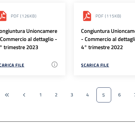
PDF
(126KB)
PDF
(115KB)
ongiuntura Unioncamere
Congiuntura Unioncam
 Commercio al dettaglio -
- Commercio al dettagl
° trimestre 2023
4° trimestre 2022
CARICA FILE
SCARICA FILE
1
2
3
4
6
5