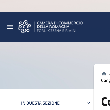
Vai al contenuto principale
Vai al footer
Cong
C
IN QUESTA SEZIONE