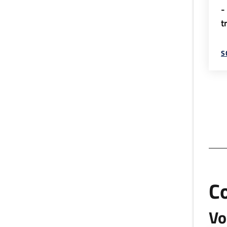
-
t
S
C
Vo