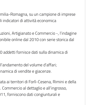
 Emilia-Romagna, su un campione di imprese
i indicatori di attività economica
truzioni, Artigianato e Commercio -, l’indagine
onibile online dal 2010 con serie storica dal
0 addetti fornisce dati sulla dinamica di
ull'andamento del volume d'affari;
inamica di vendite e giacenze.
 ai territori di Forlì-Cesena, Rimini e della
e. Commercio al dettaglio e all’ingrosso,
2011, forniscono dati congiunturali e