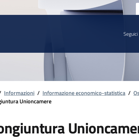
Seguici
/
Informazioni
/
Informazione economico-statistica
/
Os
iuntura Unioncamere
ongiuntura Unioncame