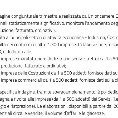
dagine congiunturale trimestrale realizzata da Unioncamere
onali statisticamente significativo, monitora l'andamento degl
uzione, fatturato, ordinativi).
ita ai principali settori di attività economica - Industria, Cos
lta nei confronti di oltre 1.300 imprese. L'elaborazione, disp
, è dedicata alle
imprese manifatturiere (Industria in senso stretto) da 1 a 50
produzione, fatturato e ordinativi;
imprese delle Costruzioni da 1 a 500 addetti fornisce dati s
imprese commerciali da 1 a 500 addetti fornisce dati sulla d
specifica indagine, tramite sovracampionamento, è poi dedicata
na e rivolta alle imprese (da 1 a 500 addetti) dei Servizi (i.
gio e ristorazione). Le elaborazioni, disponibili a partire dal 
nziali circa le vendite, il volume d’affari e le giacenze.