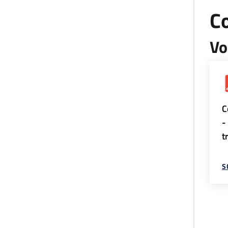
Co
Vo
C
-
t
S