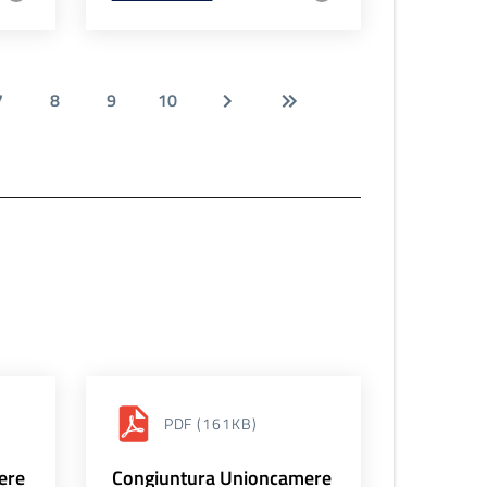
7
8
9
10
PDF
(161KB)
ere
Congiuntura Unioncamere