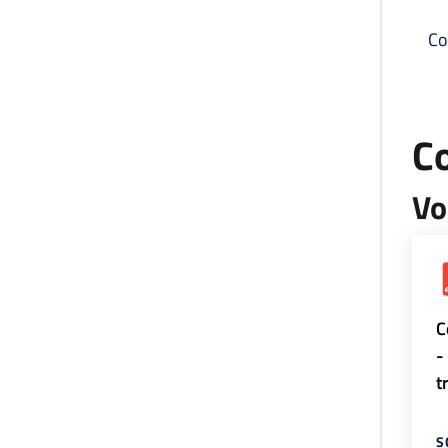
Co
C
Vo
C
-
t
S