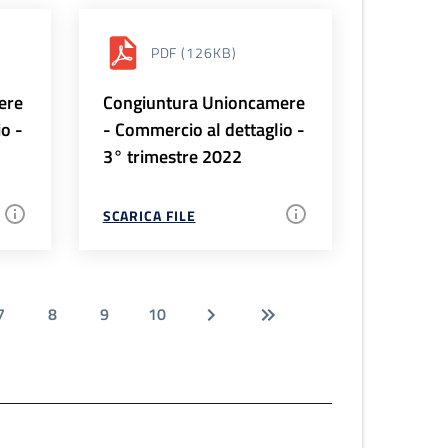
PDF
(126KB)
ere
Congiuntura Unioncamere
io -
- Commercio al dettaglio -
3° trimestre 2022
SCARICA FILE
7
8
9
10