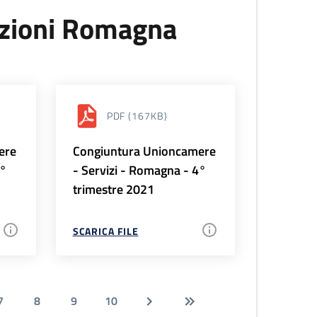
uzioni Romagna
PDF
(167KB)
ere
Congiuntura Unioncamere
1°
- Servizi - Romagna - 4°
trimestre 2021
SCARICA FILE
7
8
9
10