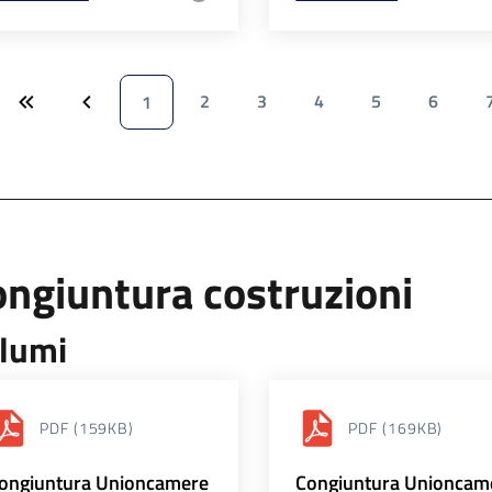
2
3
4
5
6
1
ngiuntura costruzioni
lumi
PDF
(159KB)
PDF
(169KB)
ongiuntura Unioncamere
Congiuntura Unioncam