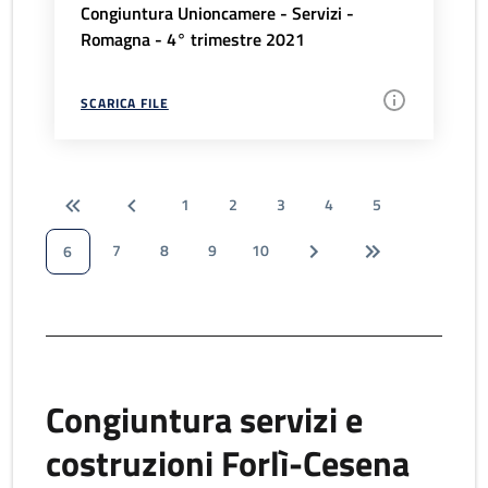
Congiuntura Unioncamere - Servizi -
Romagna - 4° trimestre 2021
SCARICA FILE
1
2
3
4
5
7
8
9
10
6
Congiuntura servizi e
costruzioni Forlì-Cesena