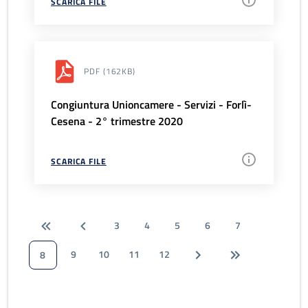
SCARICA FILE
PDF
(162KB)
Congiuntura Unioncamere - Servizi - Forlì-
Cesena - 2° trimestre 2020
SCARICA FILE
3
4
5
6
7
9
10
11
12
8