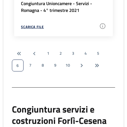
Congiuntura Unioncamere - Servizi -
Romagna - 4° trimestre 2021
SCARICA FILE
1
2
3
4
5
7
8
9
10
6
Congiuntura servizi e
costruzioni Forlì-Cesena