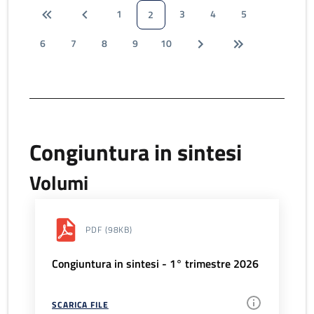
1
3
4
5
2
6
7
8
9
10
Congiuntura in sintesi
Volumi
PDF
(98KB)
Congiuntura in sintesi - 1° trimestre 2026
SCARICA FILE