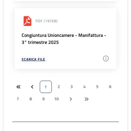
PDF
(197KB)
Congiuntura Unioncamere - Manifattura -
3° trimestre 2025
SCARICA FILE
2
3
4
5
6
1
7
8
9
10