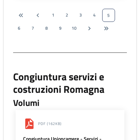
1
2
3
4
5
6
7
8
9
10
Congiuntura servizi e
costruzioni Romagna
Volumi
PDF
(162KB)
Congiuntura Unioncamere - Servizi -