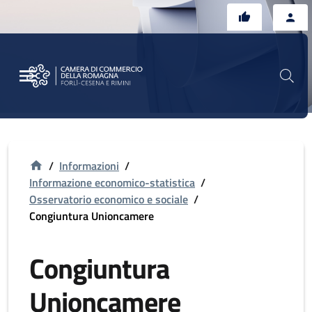
Vai al contenuto principale
Vai al footer
/
Informazioni
/
Informazione economico-statistica
/
Osservatorio economico e sociale
/
Congiuntura Unioncamere
Congiuntura
Unioncamere