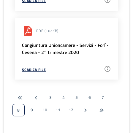
SCARICA FILE
PDF
(162KB)
Congiuntura Unioncamere - Servizi - Forlì-
Cesena - 2° trimestre 2020
SCARICA FILE
3
4
5
6
7
9
10
11
12
8