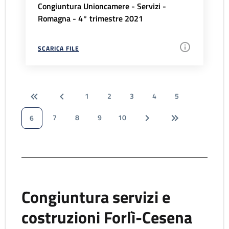
Congiuntura Unioncamere - Servizi -
Romagna - 4° trimestre 2021
SCARICA FILE
1
2
3
4
5
7
8
9
10
6
Congiuntura servizi e
costruzioni Forlì-Cesena