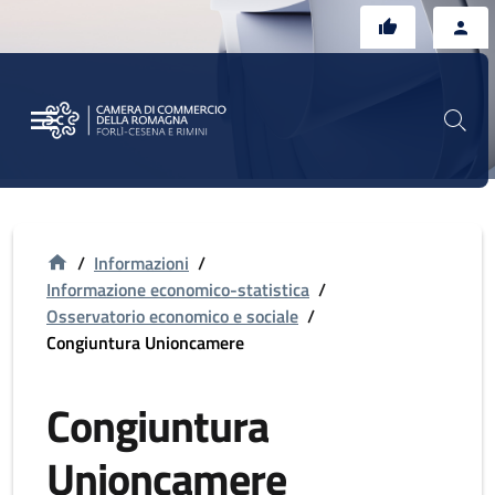
Vai al contenuto principale
Vai al footer
/
Informazioni
/
Informazione economico-statistica
/
Osservatorio economico e sociale
/
Congiuntura Unioncamere
Congiuntura
Unioncamere