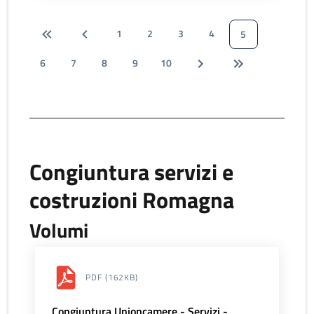
1
2
3
4
5
6
7
8
9
10
Congiuntura servizi e
costruzioni Romagna
Volumi
PDF
(162KB)
Congiuntura Unioncamere - Servizi -