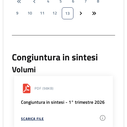
4
5
6
7
8
9
10
11
12
13
Congiuntura in sintesi
Volumi
PDF
(98KB)
Congiuntura in sintesi - 1° trimestre 2026
SCARICA FILE