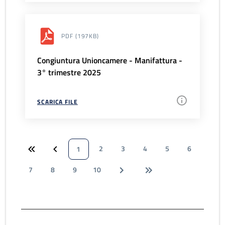
PDF
(197KB)
Congiuntura Unioncamere - Manifattura -
3° trimestre 2025
SCARICA FILE
2
3
4
5
6
1
7
8
9
10