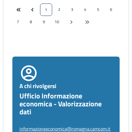
2
3
4
5
6
1
7
8
9
10
A chi rivolgersi
Ufficio Informazione
economica - Valorizzazione
dati
informazioneeconomica@romagna.camcom.it