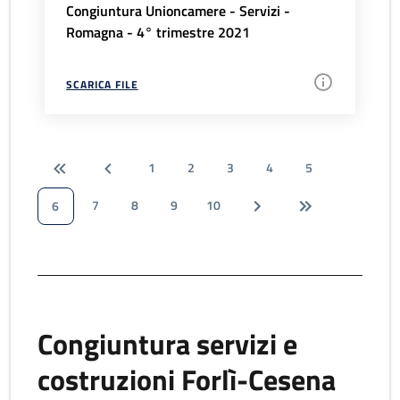
Congiuntura Unioncamere - Servizi -
Romagna - 4° trimestre 2021
SCARICA FILE
1
2
3
4
5
7
8
9
10
6
Congiuntura servizi e
costruzioni Forlì-Cesena