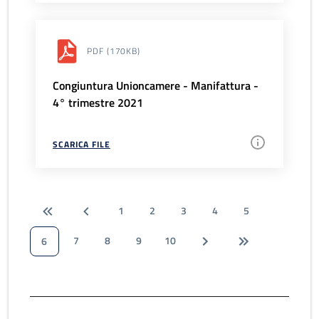
PDF
(170KB)
Congiuntura Unioncamere - Manifattura -
4° trimestre 2021
SCARICA FILE
1
2
3
4
5
7
8
9
10
6