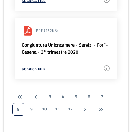
SCARICA FILE
PDF
(162KB)
Congiuntura Unioncamere - Servizi - Forlì-
Cesena - 2° trimestre 2020
SCARICA FILE
3
4
5
6
7
9
10
11
12
8