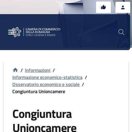
Vai al contenuto principale
Vai al footer
/
Informazioni
/
Informazione economico-statistica
/
Osservatorio economico e sociale
/
Congiuntura Unioncamere
Congiuntura
Unioncamere