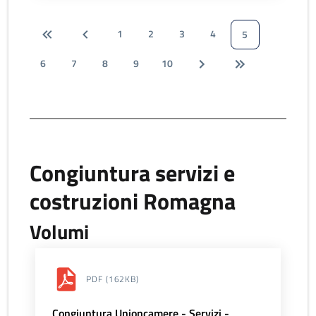
1
2
3
4
5
6
7
8
9
10
Congiuntura servizi e
costruzioni Romagna
Volumi
PDF
(162KB)
Congiuntura Unioncamere - Servizi -