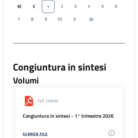
2
3
4
5
6
1
7
8
9
10
Congiuntura in sintesi
Volumi
PDF
(98KB)
Congiuntura in sintesi - 1° trimestre 2026
SCARICA FILE