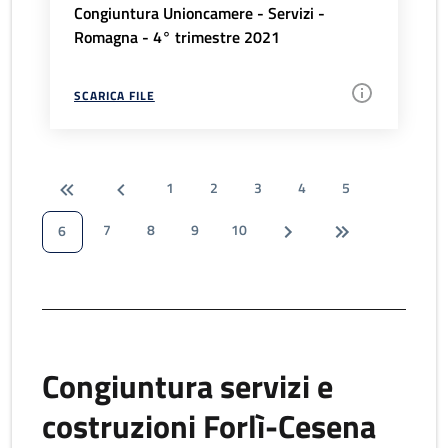
Congiuntura Unioncamere - Servizi -
Romagna - 4° trimestre 2021
SCARICA FILE
1
2
3
4
5
7
8
9
10
6
Congiuntura servizi e
costruzioni Forlì-Cesena