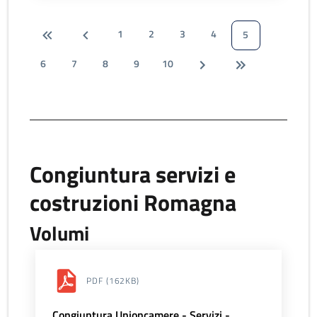
1
2
3
4
5
6
7
8
9
10
Congiuntura servizi e
costruzioni Romagna
Volumi
PDF
(162KB)
Congiuntura Unioncamere - Servizi -