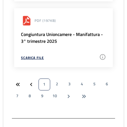
PDF
(197KB)
Congiuntura Unioncamere - Manifattura -
3° trimestre 2025
SCARICA FILE
2
3
4
5
6
1
7
8
9
10