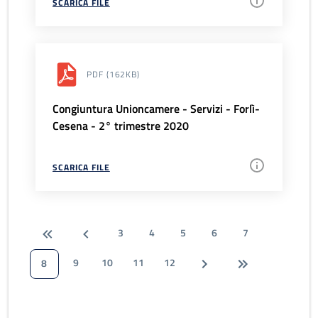
SCARICA FILE
PDF
(162KB)
Congiuntura Unioncamere - Servizi - Forlì-
Cesena - 2° trimestre 2020
SCARICA FILE
3
4
5
6
7
9
10
11
12
8