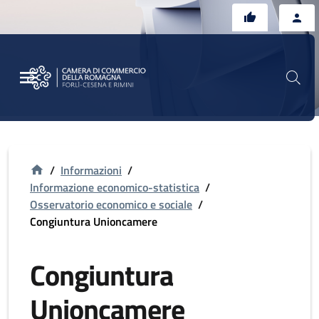
Vai al contenuto principale
Vai al footer
/
Informazioni
/
Informazione economico-statistica
/
Osservatorio economico e sociale
/
Congiuntura Unioncamere
Congiuntura
Unioncamere