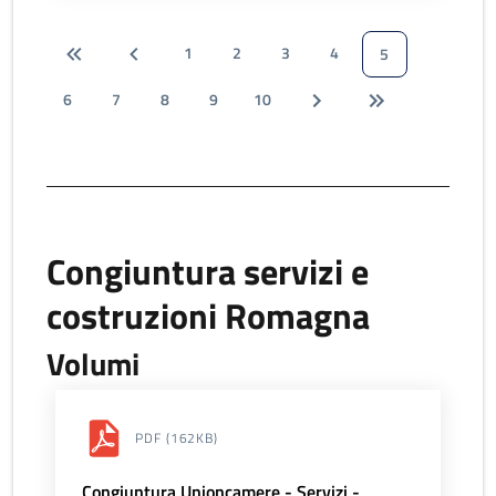
1
2
3
4
5
6
7
8
9
10
Congiuntura servizi e
costruzioni Romagna
Volumi
PDF
(162KB)
Congiuntura Unioncamere - Servizi -