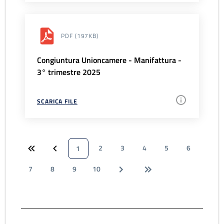
PDF
(197KB)
Congiuntura Unioncamere - Manifattura -
3° trimestre 2025
SCARICA FILE
2
3
4
5
6
1
7
8
9
10