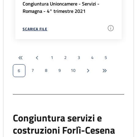
Congiuntura Unioncamere - Servizi -
Romagna - 4° trimestre 2021
SCARICA FILE
1
2
3
4
5
7
8
9
10
6
Congiuntura servizi e
costruzioni Forlì-Cesena