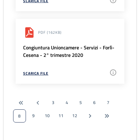
SCARICA FILE
PDF
(162KB)
Congiuntura Unioncamere - Servizi - Forlì-
Cesena - 2° trimestre 2020
SCARICA FILE
3
4
5
6
7
9
10
11
12
8