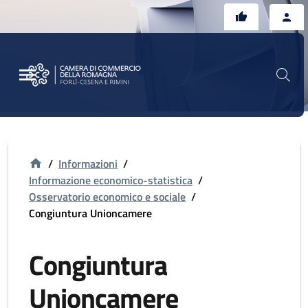
Vai al contenuto principale
Vai al footer
/
Informazioni
/
Informazione economico-statistica
/
Osservatorio economico e sociale
/
Congiuntura Unioncamere
Congiuntura
Unioncamere