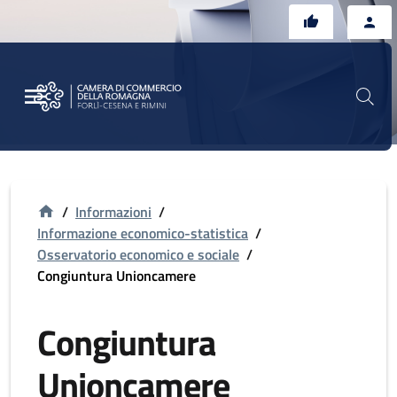
Vai al contenuto principale
Vai al footer
/
Informazioni
/
Informazione economico-statistica
/
Osservatorio economico e sociale
/
Congiuntura Unioncamere
Congiuntura
Unioncamere