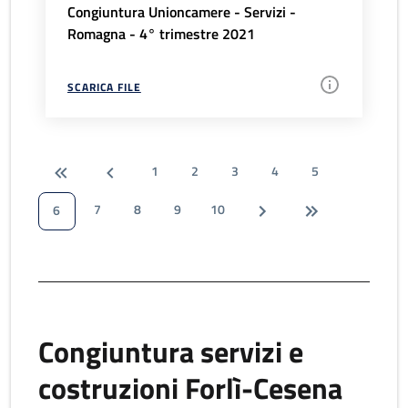
Congiuntura Unioncamere - Servizi -
Romagna - 4° trimestre 2021
SCARICA FILE
1
2
3
4
5
7
8
9
10
6
Congiuntura servizi e
costruzioni Forlì-Cesena