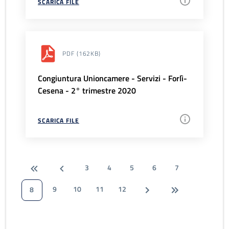
SCARICA FILE
PDF
(162KB)
Congiuntura Unioncamere - Servizi - Forlì-
Cesena - 2° trimestre 2020
SCARICA FILE
3
4
5
6
7
9
10
11
12
8