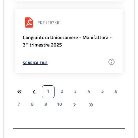
PDF
(197KB)
Congiuntura Unioncamere - Manifattura -
3° trimestre 2025
SCARICA FILE
2
3
4
5
6
1
7
8
9
10