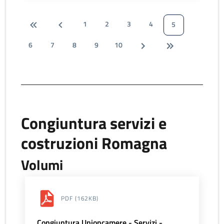
1
2
3
4
5
6
7
8
9
10
Congiuntura servizi e
costruzioni Romagna
Volumi
PDF
(162KB)
Congiuntura Unioncamere - Servizi -