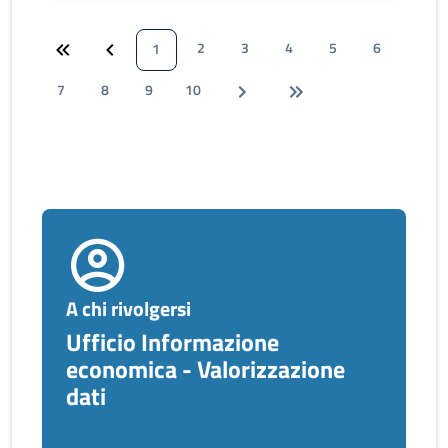
2
3
4
5
6
1
7
8
9
10
A chi rivolgersi
Ufficio Informazione
economica - Valorizzazione
dati