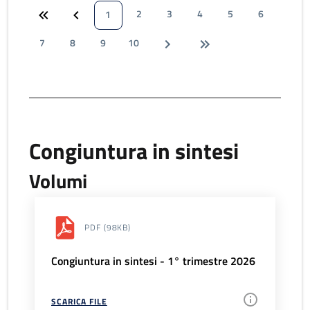
2
3
4
5
6
1
7
8
9
10
Congiuntura in sintesi
Volumi
PDF
(98KB)
Congiuntura in sintesi - 1° trimestre 2026
SCARICA FILE