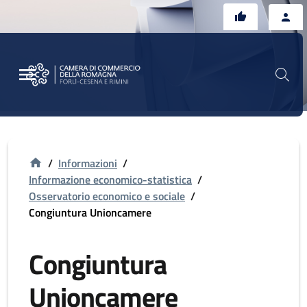
Vai al contenuto principale
Vai al footer
/
Informazioni
/
Informazione economico-statistica
/
Osservatorio economico e sociale
/
Congiuntura Unioncamere
Congiuntura
Unioncamere