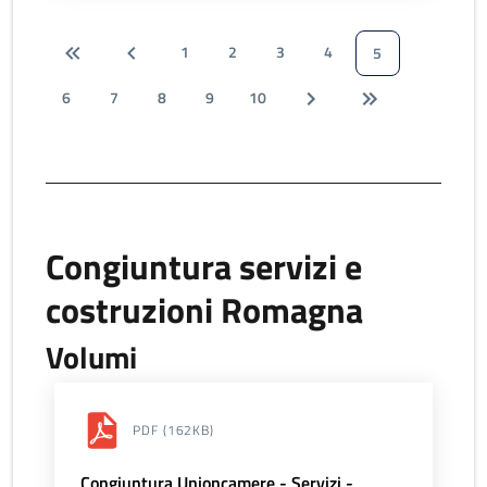
1
2
3
4
5
6
7
8
9
10
Congiuntura servizi e
costruzioni Romagna
Volumi
PDF
(162KB)
Congiuntura Unioncamere - Servizi -