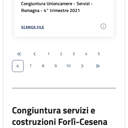
Congiuntura Unioncamere - Servizi -
Romagna - 4° trimestre 2021
SCARICA FILE
1
2
3
4
5
7
8
9
10
6
Congiuntura servizi e
costruzioni Forlì-Cesena