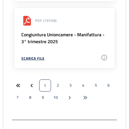
PDF
(197KB)
Congiuntura Unioncamere - Manifattura -
3° trimestre 2025
SCARICA FILE
2
3
4
5
6
1
7
8
9
10