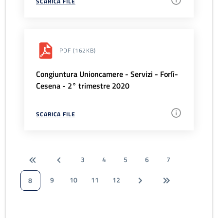
SCARICA FILE
PDF
(162KB)
Congiuntura Unioncamere - Servizi - Forlì-
Cesena - 2° trimestre 2020
SCARICA FILE
3
4
5
6
7
9
10
11
12
8