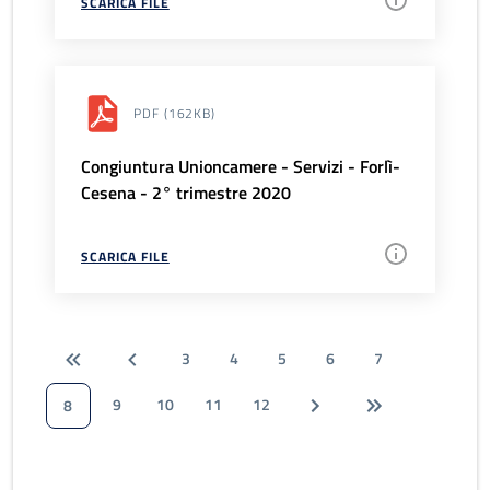
SCARICA FILE
PDF
(162KB)
Congiuntura Unioncamere - Servizi - Forlì-
Cesena - 2° trimestre 2020
SCARICA FILE
3
4
5
6
7
9
10
11
12
8