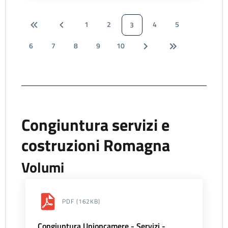
1
2
4
5
3
6
7
8
9
10
Congiuntura servizi e
costruzioni Romagna
Volumi
PDF
(162KB)
Congiuntura Unioncamere - Servizi -