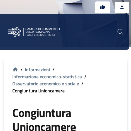
Vai al contenuto principale
Vai al footer
/
Informazioni
/
Informazione economico-statistica
/
Osservatorio economico e sociale
/
Congiuntura Unioncamere
Congiuntura
Unioncamere