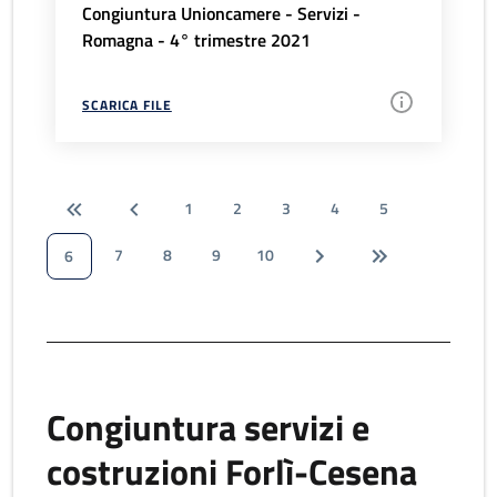
Congiuntura Unioncamere - Servizi -
Romagna - 4° trimestre 2021
SCARICA FILE
1
2
3
4
5
7
8
9
10
6
Congiuntura servizi e
costruzioni Forlì-Cesena