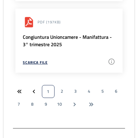
PDF
(197KB)
Congiuntura Unioncamere - Manifattura -
3° trimestre 2025
SCARICA FILE
2
3
4
5
6
1
7
8
9
10