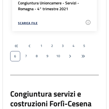
Congiuntura Unioncamere - Servizi -
Romagna - 4° trimestre 2021
SCARICA FILE
1
2
3
4
5
7
8
9
10
6
Congiuntura servizi e
costruzioni Forlì-Cesena