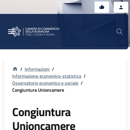
Vai al contenuto principale
Vai al footer
/
Informazioni
/
Informazione economico-statistica
/
Osservatorio economico e sociale
/
Congiuntura Unioncamere
Congiuntura
Unioncamere