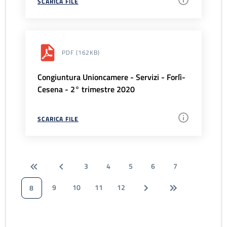
SCARICA FILE
PDF
(162KB)
Congiuntura Unioncamere - Servizi - Forlì-
Cesena - 2° trimestre 2020
SCARICA FILE
3
4
5
6
7
9
10
11
12
8