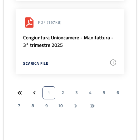
PDF
(197KB)
Congiuntura Unioncamere - Manifattura -
3° trimestre 2025
SCARICA FILE
2
3
4
5
6
1
7
8
9
10