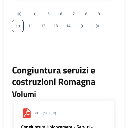
5
6
7
8
9
11
12
13
14
10
Congiuntura servizi e
costruzioni Romagna
Volumi
PDF
(162KB)
Congiuntura Unioncamere - Servizi -