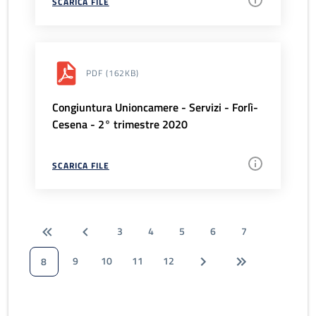
SCARICA FILE
PDF
(162KB)
Congiuntura Unioncamere - Servizi - Forlì-
Cesena - 2° trimestre 2020
SCARICA FILE
3
4
5
6
7
9
10
11
12
8