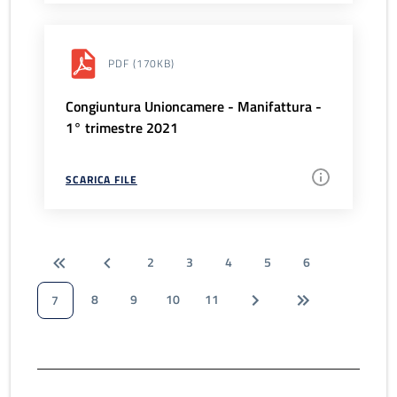
PDF
(170KB)
Congiuntura Unioncamere - Manifattura -
1° trimestre 2021
SCARICA FILE
2
3
4
5
6
8
9
10
11
7