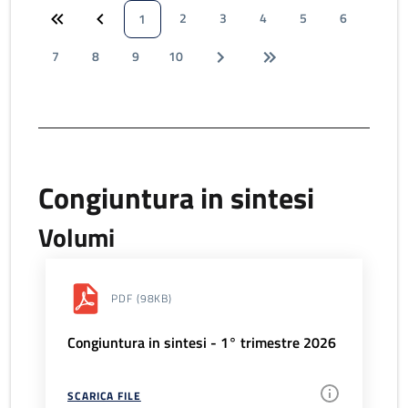
2
3
4
5
6
1
7
8
9
10
Congiuntura in sintesi
Volumi
PDF
(98KB)
Congiuntura in sintesi - 1° trimestre 2026
SCARICA FILE