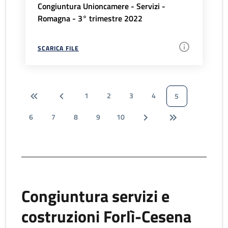
Congiuntura Unioncamere - Servizi -
Romagna - 3° trimestre 2022
SCARICA FILE
1
2
3
4
5
6
7
8
9
10
Congiuntura servizi e
costruzioni Forlì-Cesena