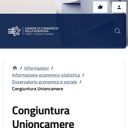
Vai al contenuto principale
Vai al footer
/
Informazioni
/
Informazione economico-statistica
/
Osservatorio economico e sociale
/
Congiuntura Unioncamere
Congiuntura
Unioncamere