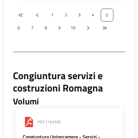
1
2
3
4
5
6
7
8
9
10
Congiuntura servizi e
costruzioni Romagna
Volumi
PDF
(162KB)
Congiuntura Unioncamere - Servizi -