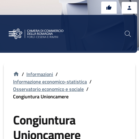
Vai al contenuto principale
Vai al footer
/
Informazioni
/
Informazione economico-statistica
/
Osservatorio economico e sociale
/
Congiuntura Unioncamere
Congiuntura
Unioncamere