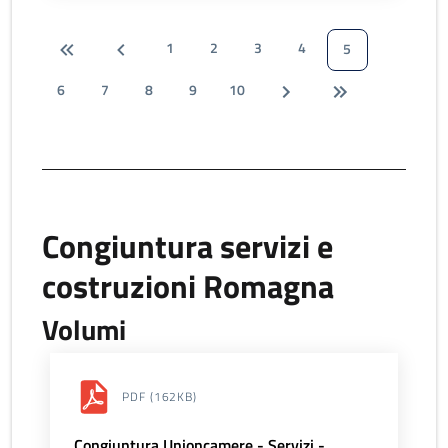
1
2
3
4
5
6
7
8
9
10
Congiuntura servizi e
costruzioni Romagna
Volumi
PDF
(162KB)
Congiuntura Unioncamere - Servizi -