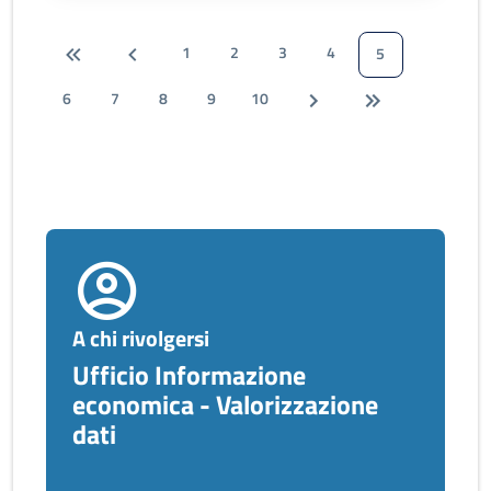
1
2
3
4
5
6
7
8
9
10
A chi rivolgersi
Ufficio Informazione
economica - Valorizzazione
dati