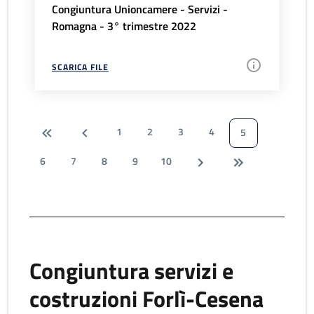
Congiuntura Unioncamere - Servizi -
Romagna - 3° trimestre 2022
SCARICA FILE
1
2
3
4
5
6
7
8
9
10
Congiuntura servizi e
costruzioni Forlì-Cesena