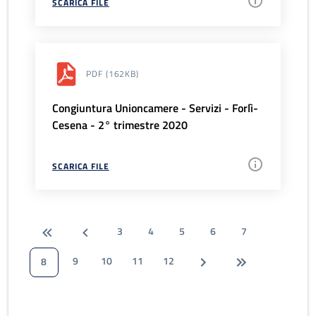
SCARICA FILE
PDF
(162KB)
Congiuntura Unioncamere - Servizi - Forlì-
Cesena - 2° trimestre 2020
SCARICA FILE
3
4
5
6
7
9
10
11
12
8