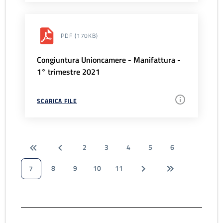
PDF
(170KB)
Congiuntura Unioncamere - Manifattura -
1° trimestre 2021
SCARICA FILE
2
3
4
5
6
8
9
10
11
7