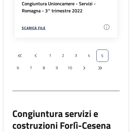
Congiuntura Unioncamere - Servizi -
Romagna - 3° trimestre 2022
SCARICA FILE
1
2
3
4
5
6
7
8
9
10
Congiuntura servizi e
costruzioni Forlì-Cesena