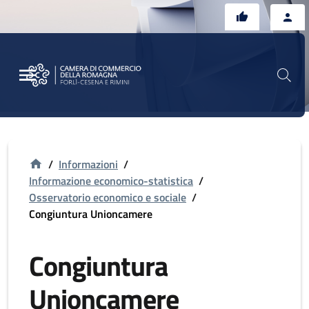
Vai al contenuto principale
Vai al footer
/
Informazioni
/
Informazione economico-statistica
/
Osservatorio economico e sociale
/
Congiuntura Unioncamere
Congiuntura
Unioncamere