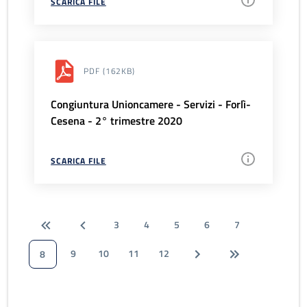
SCARICA FILE
PDF
(162KB)
Congiuntura Unioncamere - Servizi - Forlì-
Cesena - 2° trimestre 2020
SCARICA FILE
3
4
5
6
7
9
10
11
12
8