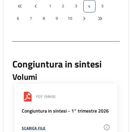
1
2
3
5
4
6
7
8
9
10
Congiuntura in sintesi
Volumi
PDF
(98KB)
Congiuntura in sintesi - 1° trimestre 2026
SCARICA FILE