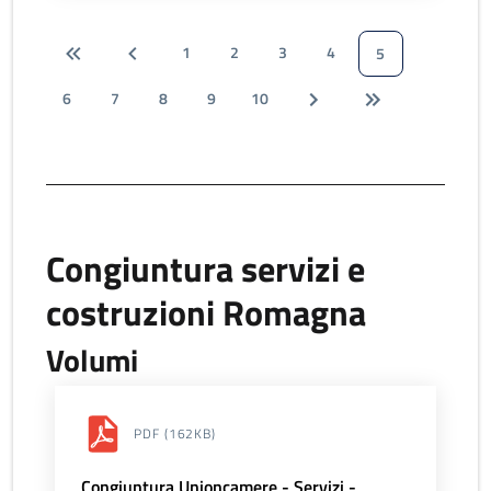
1
2
3
4
5
6
7
8
9
10
Congiuntura servizi e
costruzioni Romagna
Volumi
PDF
(162KB)
Congiuntura Unioncamere - Servizi -