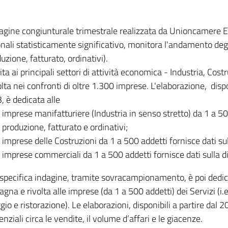
dagine congiunturale trimestrale realizzata da Unioncamere
onali statisticamente significativo, monitora l'andamento degl
uzione, fatturato, ordinativi).
ita ai principali settori di attività economica - Industria, Cos
lta nei confronti di oltre 1.300 imprese. L'elaborazione, disp
, è dedicata alle
imprese manifatturiere (Industria in senso stretto) da 1 a 50
produzione, fatturato e ordinativi;
imprese delle Costruzioni da 1 a 500 addetti fornisce dati s
imprese commerciali da 1 a 500 addetti fornisce dati sulla d
specifica indagine, tramite sovracampionamento, è poi dedicata
na e rivolta alle imprese (da 1 a 500 addetti) dei Servizi (i.
gio e ristorazione). Le elaborazioni, disponibili a partire dal 
nziali circa le vendite, il volume d’affari e le giacenze.