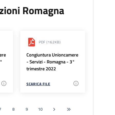
uzioni Romagna
PDF
(162KB)
ere
Congiuntura Unioncamere
4°
- Servizi - Romagna - 3°
trimestre 2022
SCARICA FILE
7
8
9
10