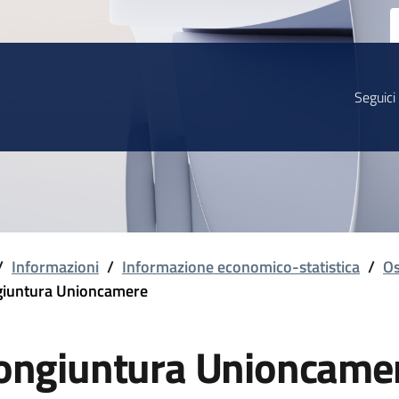
Seguici
/
Informazioni
/
Informazione economico-statistica
/
Os
iuntura Unioncamere
ongiuntura Unioncame