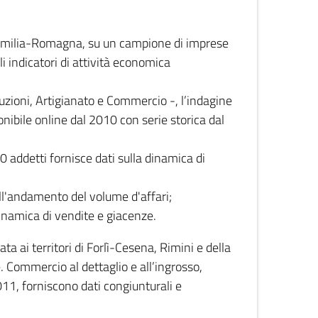
 Emilia-Romagna, su un campione di imprese
i indicatori di attività economica
truzioni, Artigianato e Commercio -, l’indagine
onibile online dal 2010 con serie storica dal
0 addetti fornisce dati sulla dinamica di
ull'andamento del volume d'affari;
inamica di vendite e giacenze.
 ai territori di Forlì-Cesena, Rimini e della
e. Commercio al dettaglio e all’ingrosso,
2011, forniscono dati congiunturali e