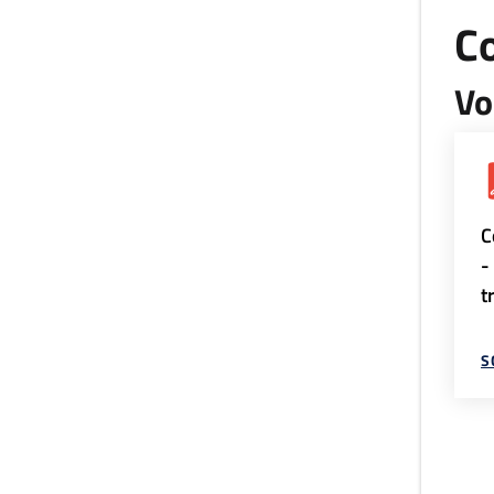
Co
Vo
C
-
t
S