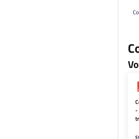
Co
C
Vo
C
-
t
S