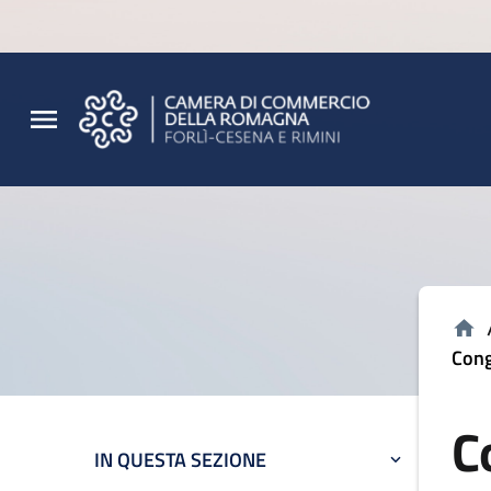
Vai al contenuto principale
Vai al footer
Cong
C
IN QUESTA SEZIONE