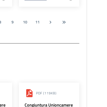
8
9
10
11
PDF
(119KB)
ere
Congiuntura Unioncamere