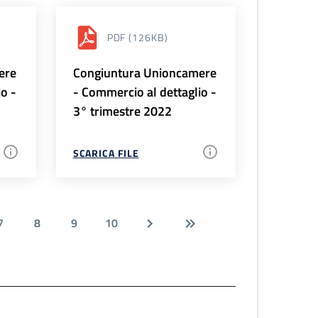
PDF
(126KB)
ere
Congiuntura Unioncamere
io -
- Commercio al dettaglio -
3° trimestre 2022
SCARICA FILE
7
8
9
10