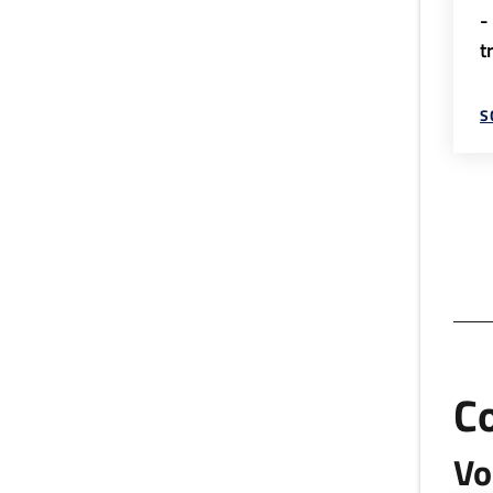
-
t
S
C
Vo