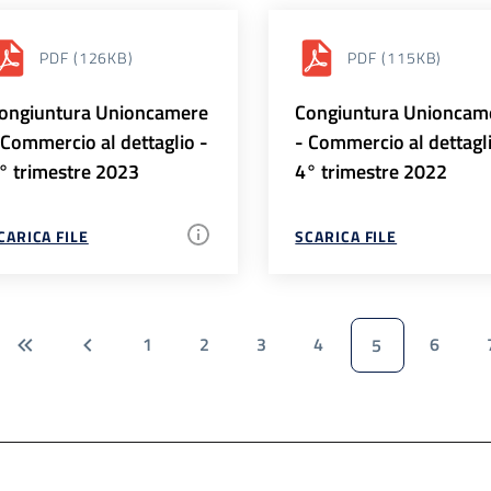
PDF
(126KB)
PDF
(115KB)
ongiuntura Unioncamere
Congiuntura Unioncam
 Commercio al dettaglio -
- Commercio al dettagl
° trimestre 2023
4° trimestre 2022
CARICA FILE
SCARICA FILE
1
2
3
4
6
5