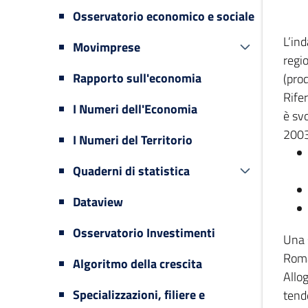
Osservatorio economico e sociale
L’in
Movimprese
regi
Rapporto sull'economia
(prod
Rifer
I Numeri dell'Economia
è svo
2003
I Numeri del Territorio
Quaderni di statistica
Dataview
Osservatorio Investimenti
Una 
Romag
Algoritmo della crescita
Allog
Specializzazioni, filiere e
tende